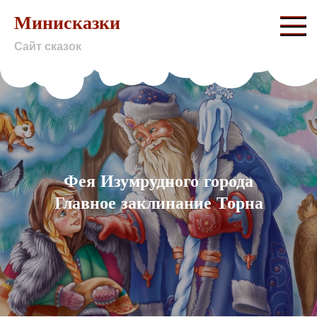
Skip
Минисказки
to
Сайт сказок
content
Фея Изумрудного города
Главное заклинание Торна