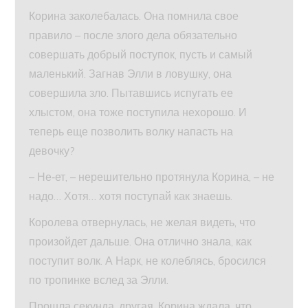
Корина заколебалась. Она помнила свое
правило – после злого дела обязательно
совершать добрый поступок, пусть и самый
маленький. Загнав Элли в ловушку, она
совершила зло. Пытавшись испугать ее
хлыстом, она тоже поступила нехорошо. И
теперь еще позволить волку напасть на
девочку?
– Не‑ет, – нерешительно протянула Корина, – не
надо… Хотя… хотя поступай как знаешь.
Королева отвернулась, не желая видеть, что
произойдет дальше. Она отлично знала, как
поступит волк. А Нарк, не колеблясь, бросился
по тропинке вслед за Элли.
Прошла секунда, другая. Корина ждала, что