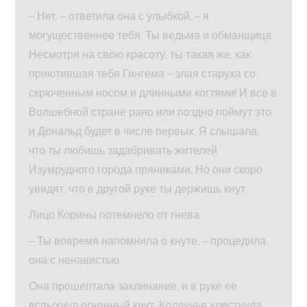
– Нет, – ответила она с улыбкой, – я
могущественнее тебя. Ты ведьма и обманщица.
Несмотря на свою красоту, ты такая же, как
приютившая тебя Гингема – злая старуха со
скрюченным носом и длинными когтями! И все в
Волшебной стране рано или поздно поймут это,
и Дональд будет в числе первых. Я слышала,
что ты любишь задабривать жителей
Изумрудного города пряниками. Но они скоро
увидят, что в другой руке ты держишь кнут.
Лицо Корины потемнело от гнева.
– Ты вовремя напомнила о кнуте, – процедила
она с ненавистью.
Она прошептала заклинание, и в руке ее
вспыхнул огненный кнут. Колдунья хлестнула