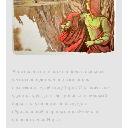
Элли сидела на пеньке посреди поляны и о
чем‑то сосредоточенно размышляла,
поглаживая рукой книгу Торна. Она ничуть не
удивилась, когда возле тропинки невидимый
барьер на мгновение вспыхнул, и в
образовавшийся проем вошла Корина в
сопровождении Нарка.