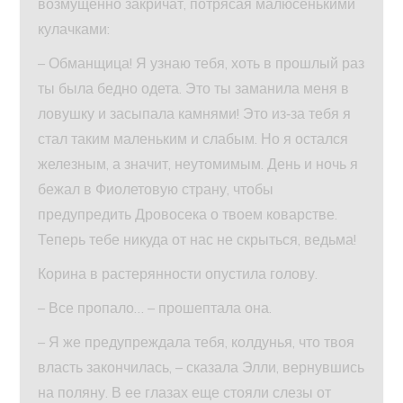
возмущенно закричат, потрясая малюсенькими
кулачками:
– Обманщица! Я узнаю тебя, хоть в прошлый раз
ты была бедно одета. Это ты заманила меня в
ловушку и засыпала камнями! Это из‑за тебя я
стал таким маленьким и слабым. Но я остался
железным, а значит, неутомимым. День и ночь я
бежал в Фиолетовую страну, чтобы
предупредить Дровосека о твоем коварстве.
Теперь тебе никуда от нас не скрыться, ведьма!
Корина в растерянности опустила голову.
– Все пропало… – прошептала она.
– Я же предупреждала тебя, колдунья, что твоя
власть закончилась, – сказала Элли, вернувшись
на поляну. В ее глазах еще стояли слезы от