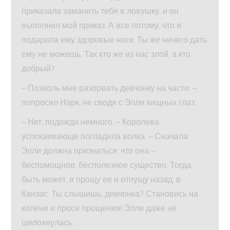
приказала заманить тебя в ловушку, и он
выполнил мой приказ. А все потому, что я
подарила ему здоровые ноги. Ты же ничего дать
ему не можешь. Так кто же из нас злой, а кто
добрый?
– Позволь мне разорвать девчонку на части, –
попросил Нарк, не сводя с Элли хищных глаз.
– Нет, подожди немного. – Королева
успокаивающе погладила волка. – Сначала
Элли должна признаться, что она –
беспомощное, бесполезное существо. Тогда,
быть может, я прощу ее и отпущу назад, в
Канзас. Ты слышишь, девчонка? Становись на
колени и проси прощения! Элли даже не
шелохнулась.