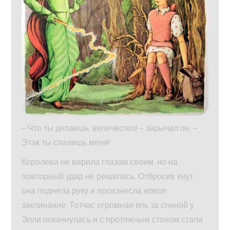
– Что ты делаешь, величество! – зарычал он. –
Этак ты спалишь меня!
Королева не верила глазам своим, но на
повторный удар не решилась. Отбросив кнут,
она подняла руку и произнесла новое
заклинание. Тотчас огромная ель за спиной у
Элли покачнулась и с протяжным стоном стала