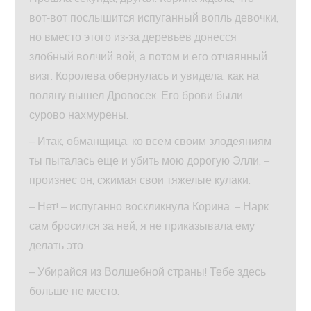
вот‑вот послышится испуганный вопль девочки,
но вместо этого из‑за деревьев донесся
злобный волчий вой, а потом и его отчаянный
визг. Королева обернулась и увидела, как на
поляну вышел Дровосек. Его брови были
сурово нахмурены.
– Итак, обманщица, ко всем своим злодеяниям
ты пыталась еще и убить мою дорогую Элли, –
произнес он, сжимая свои тяжелые кулаки.
– Нет! – испуганно воскликнула Корина. – Нарк
сам бросился за ней, я не приказывала ему
делать это.
– Убирайся из Волшебной страны! Тебе здесь
больше не место.