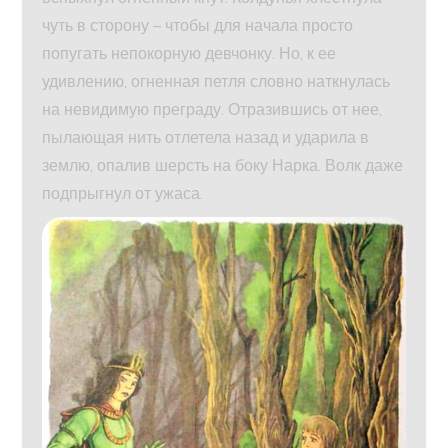
чуть в сторону – чтобы для начала просто
попугать непокорную девчонку. Но, к ее
удивлению, огненная петля словно наткнулась
на невидимую преграду. Отразившись от нее,
пылающая нить отлетела назад и ударила в
землю, опалив шерсть на боку Нарка. Волк даже
подпрыгнул от ужаса.