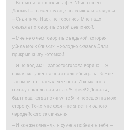
– Вот мы и встретились, фея Убивающего
Домика! – торжествующе воскликнула колдунья.
– Сиди тихо, Нарк, не торопись. Мне надо
сначала поговорить с этой девчонкой.
– Мне не о чем говорить с ведьмой, которая
убила моих близких, – холодно сказала Элли,
прикрыв книгу котомкой.
– Я не ведьма! – запротестовала Корина. – Я –
самая могущественная волшебница на Земле,
запомни это, наглая девчонка. И кому это в
голову пришло назвать тебя феей? Дональд
был прав, когда покинул тебя и перешел на мою
сторону. Тоже мне фея – не знает ни одного
чародейского заклинания!
– И все же однажды я сумела победить тебя, –