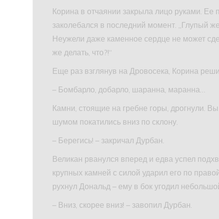
Корина в отчаянии закрыла лицо руками. Ее 
заколебался в последний момент. „Глупый же
Неужели даже каменное сердце не может сде
же делать, что?!“
Еще раз взглянув на Дровосека, Корина реши
– Бомбарло, добарло, шаранна, маранна…
Камни, стоящие на гребне горы, дрогнули. 
шумом покатились вниз по склону.
– Берегись! – закричал Дурбан.
Великан рванулся вперед и едва успел подхв
крупных камней с силой ударил его по правой
рухнул Дональд – ему в бок угодил небольшо
– Вниз, скорее вниз! – завопил Дурбан.