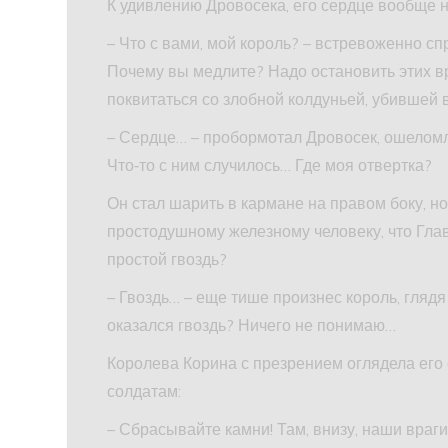
К удивлению Дровосека, его сердце вообще н
– Что с вами, мой король? – встревоженно сп
Почему вы медлите? Надо остановить этих вр
поквитаться со злобной колдуньей, убившей
– Сердце… – пробормотал Дровосек, ошеломле
Что‑то с ним случилось… Где моя отвертка?
Он стал шарить в кармане на правом боку, но
простодушному железному человеку, что Гла
простой гвоздь?
– Гвоздь… – еще тише произнес король, глядя
оказался гвоздь? Ничего не понимаю…
Королева Корина с презрением оглядела его 
солдатам:
– Сбрасывайте камни! Там, внизу, наши враги