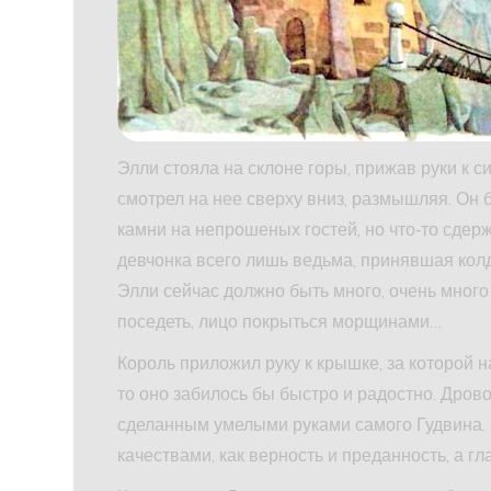
Элли стояла на склоне горы, прижав руки к
смотрел на нее сверху вниз, размышляя. Он 
камни на непрошеных гостей, но что‑то сдерж
девчонка всего лишь ведьма, принявшая кол
Элли сейчас должно быть много, очень много
поседеть, лицо покрыться морщинами…
Король приложил руку к крышке, за которой 
то оно забилось бы быстро и радостно. Дров
сделанным умелыми руками самого Гудвина. 
качествами, как верность и преданность, а г