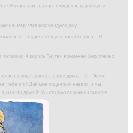
сте. Наконец их сержант смущенно кашлянул и
олько нашему главнокомандующему.
сломалось! – сердито топнула ногой Корина. – Я
 головами. А король Гуд тем временем безуспешно
тение на лице своего старого друга. – Я – Элли,
ет тебе это? Дай мне подняться наверх, и мы
о я, и никто другой! Мы столько пережили вместе!…