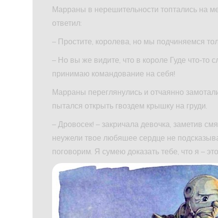
Марраны в нерешительности топтались на ме
ответил:
– Простите, королева, но мы подчиняемся т
– Но вы же видите, что в короле Гуде что‑то 
принимаю командование на себя!
Марраны переглянулись и отчаянно замотали
пытался открыть гвоздем крышку на груди.
– Дровосек! – закричала девочка, заметив смя
неужели твое любяшее сердце не подсказыва
поговорим. Я сумею доказать тебе, что я – эт