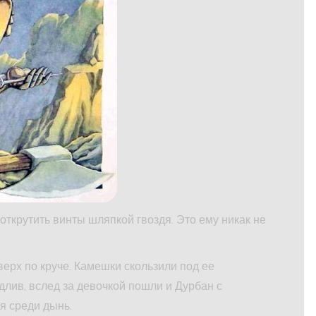
открутить винты шляпкой гвоздя. Это ему никак не
ерх по круче. Камешки скользили под ее
лив, вслед за девочкой пошли и Дурбан с
я среди дынь.