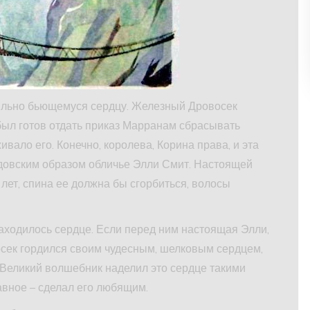
 сильно бьющемуся сердцу. Железный Дровосек
был готов отдать приказ Марранам сбрасывать
ивало его. Конечно, королева, Корина права, и эта
довским образом обличье Элли Смит. Настоящей
 лет, спина ее должна бы сгорбиться, волосы
находилось сердце. Если перед ним настоящая Элли,
осек гордился своим чудесным, шелковым сердцем,
Великий волшебник наделил это сердце такими
лавное – сделал его любящим.