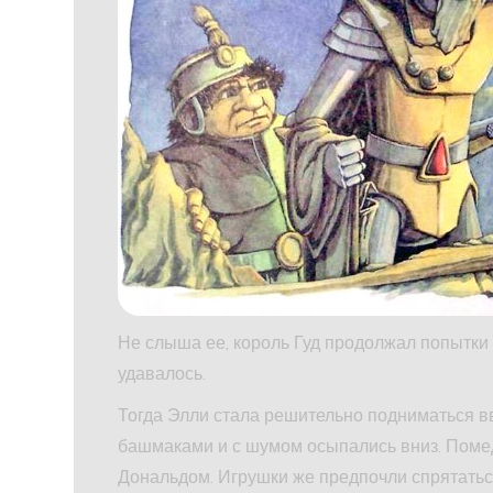
Не слыша ее, король Гуд продолжал попытки 
удавалось.
Тогда Элли стала решительно подниматься вв
башмаками и с шумом осыпались вниз. Помед
Дональдом. Игрушки же предпочли спрятатьс