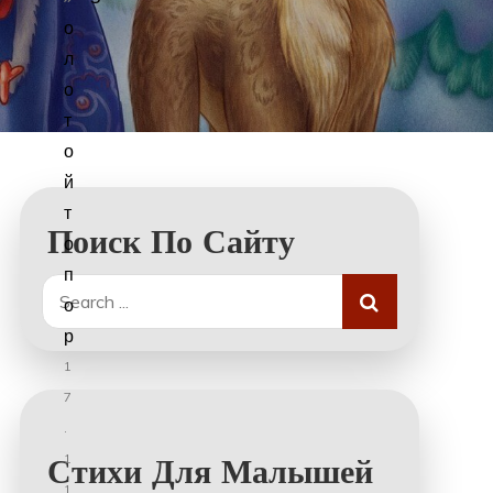
о
л
о
т
о
й
т
Поиск По Сайту
о
п
Search
о
for:
р
1
7
.
1
Стихи Для Малышей
1