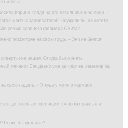
е билось!
росила Корина, глядя на его взволнованное лицо. –
агов, наглых завоевателей! Неужели вы не хотите
 всю семью славного фермера Смита?
нно посмотрев на свою грудь. – Оно не бьется!
 отвертки не нашел. Откуда было знать
вный механик Бак давно уже выкрал ее, заменив на
 на свою ладонь. – Откуда у меня в кармане
с ног до головы и звенящим голосом приказала
! Что же вы медлите?