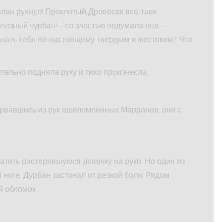
план рухнул! Проклятый Дровосек все‑таки
лезный чурбан! – со злостью подумала она. –
лать тебя по‑настоящему твердым и жестоким? Что
тельно подняла руку и тихо произнесла:
Вырвавшись из рук ошеломленных Марранов, они с
атить растерявшуюся девочку на руки. Но один из
 ноге. Дурбан застонал от резкой боли. Рядом
й обломок.