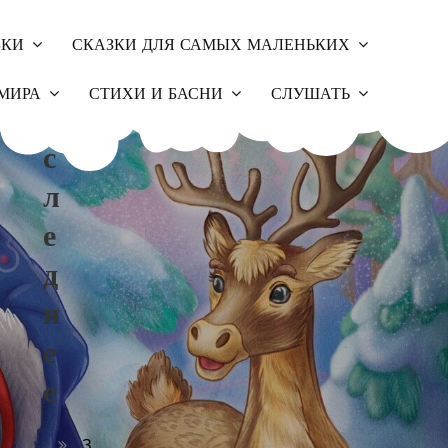
ЗКИ
СКАЗКИ ДЛЯ САМЫХ МАЛЕНЬКИХ
П
МИРА
СТИХИ И БАСНИ
СЛУШАТЬ
О
С
Л
Е
Д
Н
Е
Е
З