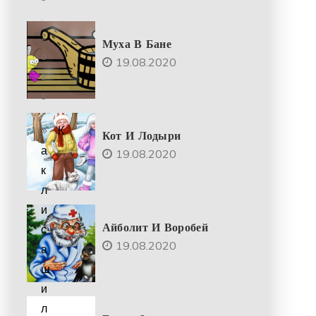
.
2
Муха В Бане
0
19.08.2020
2
5
К
Кот И Лодыри
а
19.08.2020
к
л
и
Айболит И Воробей
с
19.08.2020
а
ш
и
л