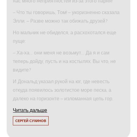
нас много неприятностей из‑за этого парня!
– Что ты говоришь, Том! – укоризненно сказала
Элли. – Разве можно так обижать друзей?
Но мальчик не обиделся, а расхохотался еще
пуще:
– Ха‑ха… они меня не возьмут… Да я и сам
теперь дойду, пусть и на костылях. Вы что, не
видите?
И Дональд указал рукой на юг, где невесть
откуда появилось золотистое море песка, а
далеко на горизонте – изломанная цепь гор.
Читать дальше
СЕРГЕЙ СУХИНОВ