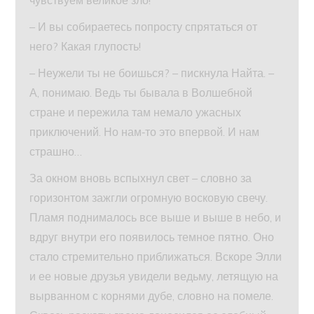
чувствуем великое зло!
– И вы собираетесь попросту спрятаться от
него? Какая глупость!
– Неужели ты не боишься? – пискнула Найта. –
А, понимаю. Ведь ты бывала в Волшебной
стране и пережила там немало ужасных
приключений. Но нам‑то это впервой. И нам
страшно…
За окном вновь вспыхнул свет – словно за
горизонтом зажгли огромную восковую свечу.
Пламя поднималось все выше и выше в небо, и
вдруг внутри его появилось темное пятно. Оно
стало стремительно приближаться. Вскоре Элли
и ее новые друзья увидели ведьму, летящую на
вырванном с корнями дубе, словно на помеле.