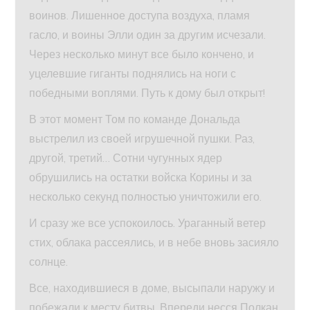
воинов. Лишенное доступа воздуха, пламя
гасло, и воины Элли один за другим исчезали.
Через несколько минут все было кончено, и
уцелевшие гиганты поднялись на ноги с
победными воплями. Путь к дому был открыт!
В этот момент Том по команде Дональда
выстрелил из своей игрушечной пушки. Раз,
другой, третий… Сотни чугунных ядер
обрушились на остатки войска Корины и за
несколько секунд полностью уничтожили его.
И сразу же все успокоилось. Ураганный ветер
стих, облака рассеялись, и в небе вновь засияло
солнце.
Все, находившиеся в доме, высыпали наружу и
побежали к месту битвы. Впереди несся Полкан,