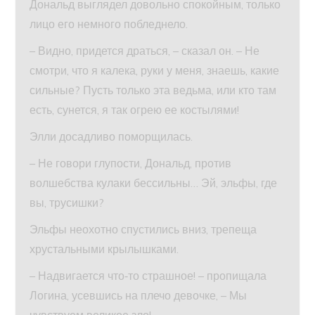
Дональд выглядел довольно спокойным, только
лицо его немного побледнело.
– Видно, придется драться, – сказал он. – Не
смотри, что я калека, руки у меня, знаешь, какие
сильные? Пусть только эта ведьма, или кто там
есть, сунется, я так огрею ее костылями!
Элли досадливо поморщилась.
– Не говори глупости, Дональд, против
волшебства кулаки бессильны… Эй, эльфы, где
вы, трусишки?
Эльфы неохотно спустились вниз, трепеща
хрустальными крылышками.
– Надвигается что‑то страшное! – пропищала
Логина, усевшись на плечо девочке, – Мы