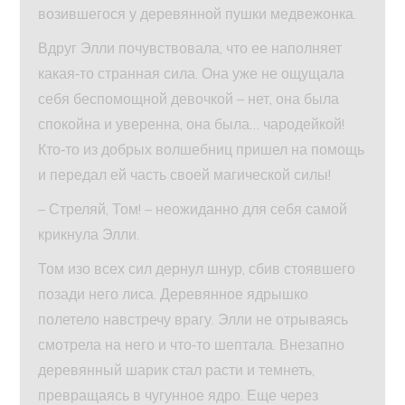
возившегося у деревянной пушки медвежонка.
Вдруг Элли почувствовала, что ее наполняет
какая‑то странная сила. Она уже не ощущала
себя беспомощной девочкой – нет, она была
спокойна и уверенна, она была… чародейкой!
Кто‑то из добрых волшебниц пришел на помощь
и передал ей часть своей магической силы!
– Стреляй, Том! – неожиданно для себя самой
крикнула Элли.
Том изо всех сил дернул шнур, сбив стоявшего
позади него лиса. Деревянное ядрышко
полетело навстречу врагу. Элли не отрываясь
смотрела на него и что‑то шептала. Внезапно
деревянный шарик стал расти и темнеть,
превращаясь в чугунное ядро. Еще через