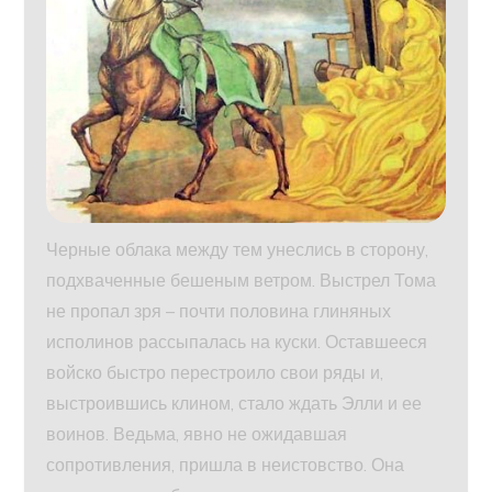
Черные облака между тем унеслись в сторону,
подхваченные бешеным ветром. Выстрел Тома
не пропал зря – почти половина глиняных
исполинов рассыпалась на куски. Оставшееся
войско быстро перестроило свои ряды и,
выстроившись клином, стало ждать Элли и ее
воинов. Ведьма, явно не ожидавшая
сопротивления, пришла в неистовство. Она