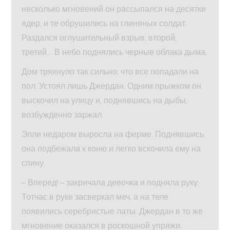
несколько мгновений он рассыпался на десятки
ядер, и те обрушились на глиняных солдат.
Раздался оглушительный взрыв, второй,
третий… В небо поднялись черные облака дыма.
Дом тряхнуло так сильно, что все попадали на
пол. Устоял лишь Джердан. Одним прыжком он
выскочил на улицу и, поднявшись на дыбы,
возбужденно заржал.
Элли недаром выросла на ферме. Поднявшись,
она подбежала к коню и легко вскочила ему на
спину.
– Вперед! – закричала девочка и подняла руку.
Тотчас в руке засверкал меч, а на теле
появились серебристые латы. Джердан в то же
мгновение оказался в роскошной упряжи.