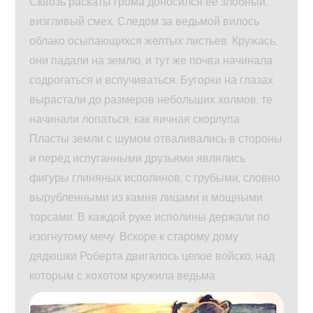
Сквозь раскаты грома доносился ее злобный,
визгливый смех. Следом за ведьмой вилось
облако осыпающихся желтых листьев. Кружась,
они падали на землю, и тут же почва начинала
содрогаться и вспучиваться. Бугорки на глазах
вырастали до размеров небольших холмов, те
начинали лопаться, как яичная скорлупа.
Пласты земли с шумом отваливались в стороны
и перед испуганными друзьями являлись
фигуры глиняных исполинов, с грубыми, словно
вырубленными из камня лицами и мощными
торсами. В каждой руке исполины держали по
изогнутому мечу. Вскоре к старому дому
дядюшки Роберта двигалось целое войско, над
которым с хохотом кружила ведьма.