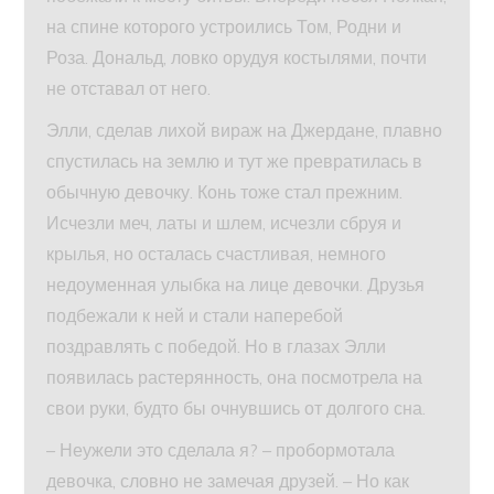
на спине которого устроились Том, Родни и
Роза. Дональд, ловко орудуя костылями, почти
не отставал от него.
Элли, сделав лихой вираж на Джердане, плавно
спустилась на землю и тут же превратилась в
обычную девочку. Конь тоже стал прежним.
Исчезли меч, латы и шлем, исчезли сбруя и
крылья, но осталась счастливая, немного
недоуменная улыбка на лице девочки. Друзья
подбежали к ней и стали наперебой
поздравлять с победой. Но в глазах Элли
появилась растерянность, она посмотрела на
свои руки, будто бы очнувшись от долгого сна.
– Неужели это сделала я? – пробормотала
девочка, словно не замечая друзей. – Но как