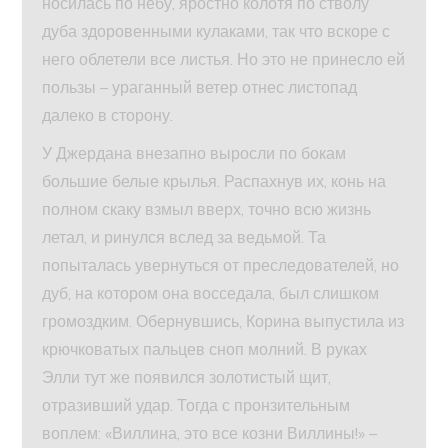
носилась по небу, яростно колотя по стволу
дуба здоровенными кулаками, так что вскоре с
него облетели все листья. Но это не принесло ей
пользы – ураганный ветер отнес листопад
далеко в сторону.
У Джердана внезапно выросли по бокам
большие белые крылья. Распахнув их, конь на
полном скаку взмыл вверх, точно всю жизнь
летал, и ринулся вслед за ведьмой. Та
попыталась увернуться от преследователей, но
дуб, на котором она восседала, был слишком
громоздким. Обернувшись, Корина выпустила из
крючковатых пальцев сноп молний. В руках
Элли тут же появился золотистый щит,
отразивший удар. Тогда с пронзительным
воплем: «Виллина, это все козни Виллины!» –