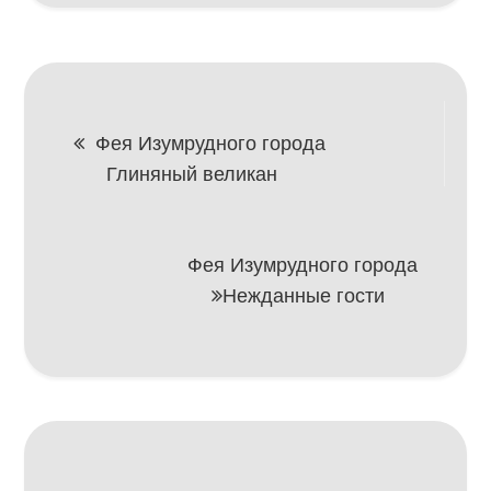
Навигация
Фея Изумрудного города
Глиняный великан
по
записям
Фея Изумрудного города
Нежданные гости