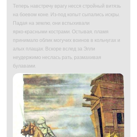
Теперь навстречу врагу несся стройный витязь
на боевом коне. Из‑под копыт сыпались искры.
Падая на землю, они вспыхивали
ярко‑красными кострами. Остывая, пламя
принимало облик могучих воинов в кольчугах и
алых плащах. Вскоре вслед за Элли
неудержимо неслась рать, размахивая
булавами.