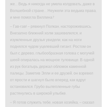
же… Ведь я никогда не умела колдовать, даже в
Волшебной стране… Неужели эта ведьма права,
и мне помогла Виллина?
– Гав‑гав! – рявкнул Полкан, насторожившись.
Внезапно ближний холм зашевелился, и
изумленные друзья увидели, как на ноги
поднялся чудом уцелевший гигант. Ростом он
был с дерево, глыбообразная голова с могучей
шеей опиралась на мощное туловище. В одной
из рук богатырь держал обломок каменной
палицы. Заметив Элли и ее друзей, он взревел
от ярости и шагнул было вперед, как вдруг
остановился. Грубо вылепленные губы
растянулись в широкой улыбке.
– Я готов служить тебе, новая хозяйка, – сказал