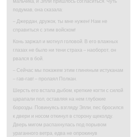
мальчика, и Элли пришлось согласиться. Чуть
подумав, она сказала:
– Джердан, дружок, ты мне нужен! Нам не
справиться с этим войском!
Конь заржал и мотнул головой. В его влажных
глазах не было ни тени страха – наоборот, он
рвался в бой.
– Сейчас мы покажем этим глиняным истуканам
– гав‑гав! – пролаял Полкан.
Шерсть его встала дыбом, крепкие когти с силой
царапали пол, оставляя на нем глубокие
борозды. Повинуясь взгляду Элли, пес бросился
к двери и носом откинул в сторону щеколду.
Дверь мигом распахнулась под порывом
ураганного ветра, едва не опрокинув