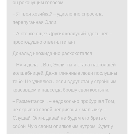
он рокочущим голосом.
– Я твоя хозяйка? – удивленно спросила
перепуганная Элли.
– А кто же еще? Других колдуний здесь нет, –
простодушно ответил гигант.
Дональд неожиданно расхохотался:
– Ну и дела!… Вот, Элли, ты и стала настоящей
волшебницей. Даже глиняные люди послушны
тебе! Не удивлюсь, если вдруг стану стройным
красавцем и навсегда брошу свои костыли.
– Размечтался… – недовольно пробурчал Том,
не скрывая своей неприязни к мальчику. –
Слушай, Элли, давай не будем его брать с
собой. Чую своим опилковым нутром, будет у