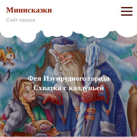
Skip
Минисказки
to
Сайт сказок
content
Фея Изумрудного города
Схватка с колдуньей