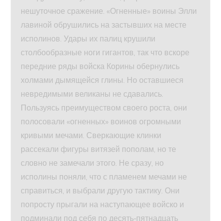
нешуточное сражение. «Огненные» воины Элли
лавиной обрушились на застывших на месте
исполинов. Удары их палиц крушили
столбообразные ноги гигантов, так что вскоре
передние ряды войска Корины обернулись
холмами дымящейся глины. Но оставшиеся
невредимыми великаны не сдавались.
Пользуясь преимуществом своего роста, они
полосовали «огненных» воинов огромными
кривыми мечами. Сверкающие клинки
рассекали фигуры витязей пополам, но те
словно не замечали этого. Не сразу, но
исполины поняли, что с пламенем мечами не
справиться, и выбрали другую тактику. Они
попросту прыгали на наступающее войско и
подминали под себя по десять‑пятнадцать