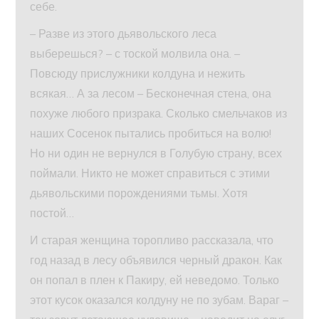
себе.
– Разве из этого дьявольского леса
выберешься? – с тоской молвила она. –
Повсюду прислужники колдуна и нежить
всякая… А за лесом – Бесконечная стена, она
похуже любого призрака. Сколько смельчаков из
наших Сосенок пытались пробиться на волю!
Но ни один не вернулся в Голубую страну, всех
поймали. Никто не может справиться с этими
дьявольскими порождениями тьмы. Хотя
постой…
И старая женщина торопливо рассказала, что
год назад в лесу объявился черный дракон. Как
он попал в плен к Пакиру, ей неведомо. Только
этот кусок оказался колдуну не по зубам. Вараг –