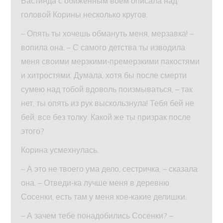
Бастинда с обиженным воем описала над
головой Корины несколько кругов.
– Опять ты хочешь обмануть меня, мерзавка! –
вопила она. – С самого детства ты изводила
меня своими мерзкими‑премерзкими пакостями
и хитростями. Думала, хотя бы после смерти
сумею над тобой вдоволь поизмываться, – так
нет, ты опять из рук выскользнула! Тебя бей не
бей, все без толку. Какой же ты призрак после
этого?
Корина усмехнулась.
– А это не твоего ума дело, сестричка, – сказала
она. – Отведи‑ка лучше меня в деревню
Сосенки, есть там у меня кое‑какие делишки.
– А зачем тебе понадобились Сосенки? –