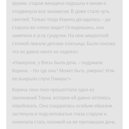
кружки, старая женщина подошла к окнам и
отодвинула все занавески. В доме стало чуть
светлей. Только тогда Корина догадалась – да
старуха же плохо видит! Оглядевшись, она
заметила в углу сундучок. На нем аккуратной
стопкой лежали детские платьица. Было похоже,
что их давно никто не надевал.
«Наверное, у Весы была дочь, – подумала
Корина. – Но где она? Может быть, умерла? Или
ее выкрали слуги Пакира?»
Корина тихо‑тихо прошептала одно из
заклинаний Торна, которое ей давно хотелось
опробовать. Она сощурилась особым образом,
заглянула в подслеповатые глаза старухи и
пожелала стать похожей на ее пропавшую дочь.