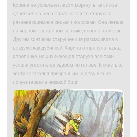
Корина не успела и глазом моргнуть, как из‑за
деревьев на нее напала какая‑то старуха с
развевающимися седыми волосами. Она летела
на черном сложенном зонтике, словно на метле.
Другим зонтиком старушенция размахивала в
воздухе, как дубинкой. Корина отпрянула назад,
к тропинке, но хихикающая старуха все‑таки
успела угостить ее ударом по голове. К счастью,
зонтик оказался призрачным, и девушка не
почувствовала никакой боли.