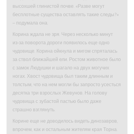
высохшей глинистой почве. «Разве могут
бесплотные существа оставлять такие следы?»
– подумала она.
Корина ждала не зря. Через несколько минут
из‑за поворота дороги появилось еще одно
чудовище. Корина ойкнула и мигом спряталась
за ствол ближайшей ели. Ростом животное было
с замок Людушки и шагало на двух могучих
ногах. Хвост чудовища был таким длинным и
толстым, что на нем могли бы запросто усесться
десятка три взрослых Жевунов. На голову
чудовища с зубастой пастью было даже
страшно взглянуть.
Корине еще не доводилось видеть динозавров,
впрочем, как и остальным жителям края Торна.