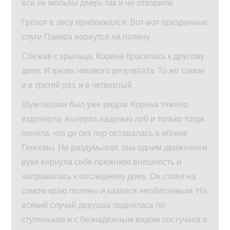
все ее мольбы дверь так и не отворили.
Грохот в лесу приближался. Вот‑вот призрачные
слуги Пакира ворвутся на поляну.
Сбежав с крыльца, Корина бросилась к другому
дому. И вновь никакого результата. То же самое
и в третий раз, и в четвертый…
Шум погони был уже рядом. Корина тяжело
вздохнула, вытерла ладонью лоб и только тогда
поняла, что до сих пор оставалась в облике
Гингемы. Не раздумывая, она одним движением
руки вернула себе прежнюю внешность и
направилась к последнему дому. Он стоял на
самом краю поляны и казался необитаемым. На
всякий случай девушка поднялась по
ступенькам и с безнадежным видом постучала в