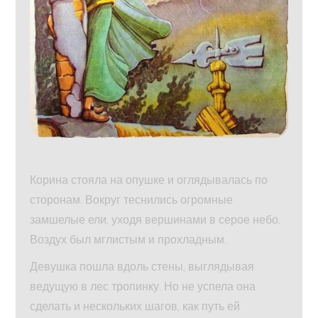
Корина стояла на опушке и оглядывалась по
сторонам. Вокруг теснились огромные
замшелые ели, уходя вершинами в серое небо.
Воздух был мглистым и прохладным.
Девушка пошла вдоль стены, выглядывая
ведущую в лес тропинку. Но не успела она
сделать и нескольких шагов, как путь ей