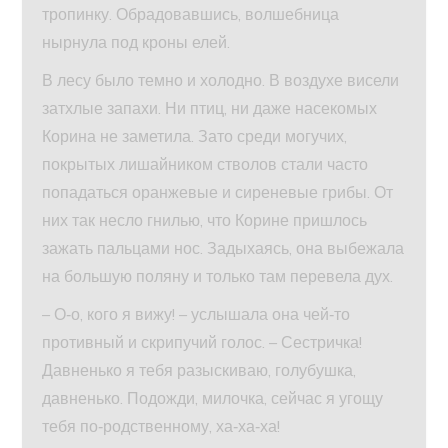
тропинку. Обрадовавшись, волшебница
нырнула под кроны елей.
В лесу было темно и холодно. В воздухе висели
затхлые запахи. Ни птиц, ни даже насекомых
Корина не заметила. Зато среди могучих,
покрытых лишайником стволов стали часто
попадаться оранжевые и сиреневые грибы. От
них так несло гнилью, что Корине пришлось
зажать пальцами нос. Задыхаясь, она выбежала
на большую поляну и только там перевела дух.
– О‑о, кого я вижу! – услышала она чей‑то
противный и скрипучий голос. – Сестричка!
Давненько я тебя разыскиваю, голубушка,
давненько. Подожди, милочка, сейчас я угощу
тебя по‑родственному, ха‑ха‑ха!