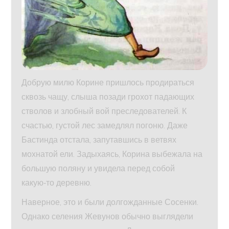
Добрую милю Корине пришлось продираться
сквозь чащу, слыша позади грохот падающих
стволов и злобный вой преследователей. К
счастью, густой лес замедлял погоню. Даже
Бастинда отстала, запутавшись в ветвях
мохнатой ели. Задыхаясь, Корина выбежала на
большую поляну и увидела перед собой
какую‑то деревню.
Наверное, это и были долгожданные Сосенки.
Однако селения Жевунов обычно выглядели