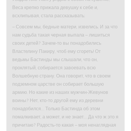
Веса крепко прижала девушку к себе и,
всхлипывая, стала рассказывать:
– Совсем мы, бедные матери, извелись. И за что
нам судьба такая черная выпала – лишиться
своих детей? Зачем‑то вы понадобились
Властелину Пакиру, чтоб ему сгореть! От
ведьмы Бастинды мы слышали, что он,
проклятый, собирается завоевать всю
Волшебную страну. Она говорит, что в своем
подземном царстве он собирает большую
армию. Но какие из наших мужчин‑Жевунов
воины? Нет, кто‑то другой ему из деревни
понадобился… Только Бастинда об этом
помалкивает, а может, и не знает… Да что ж это я
причитаю? Радость‑то какая – моя ненаглядная