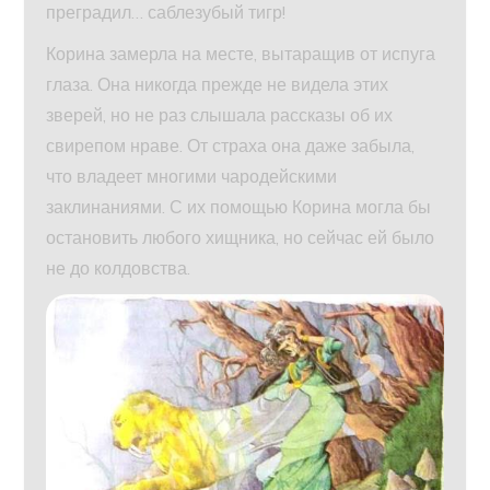
преградил… саблезубый тигр!
Корина замерла на месте, вытаращив от испуга
глаза. Она никогда прежде не видела этих
зверей, но не раз слышала рассказы об их
свирепом нраве. От страха она даже забыла,
что владеет многими чародейскими
заклинаниями. С их помощью Корина могла бы
остановить любого хищника, но сейчас ей было
не до колдовства.