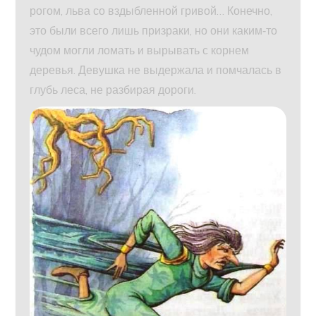
рогом, льва со вздыбленной гривой… Конечно,
это были всего лишь призраки, но они каким‑то
чудом могли ломать и вырывать с корнем
деревья. Девушка не выдержала и помчалась в
глубь леса, не разбирая дороги.