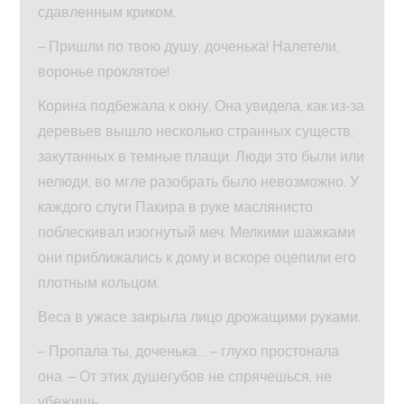
сдавленным криком.
– Пришли по твою душу, доченька! Налетели,
воронье проклятое!
Корина подбежала к окну. Она увидела, как из‑за
деревьев вышло несколько странных существ,
закутанных в темные плащи. Люди это были или
нелюди, во мгле разобрать было невозможно. У
каждого слуги Пакира в руке маслянисто
поблескивал изогнутый меч. Мелкими шажками
они приближались к дому и вскоре оцепили его
плотным кольцом.
Веса в ужасе закрыла лицо дрожащими руками.
– Пропала ты, доченька… – глухо простонала
она. – От этих душегубов не спрячешься, не
убежишь…