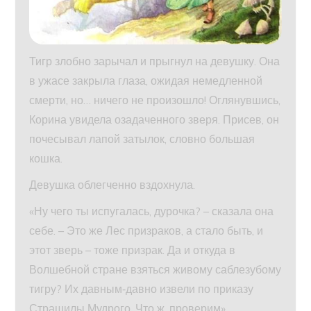
Тигр злобно зарычал и прыгнул на девушку. Она
в ужасе закрыла глаза, ожидая немедленной
смерти, но… ничего не произошло! Оглянувшись,
Корина увидела озадаченного зверя. Присев, он
почесывал лапой затылок, словно большая
кошка.
Девушка облегченно вздохнула.
«Ну чего ты испугалась, дурочка? – сказала она
себе. – Это же Лес призраков, а стало быть, и
этот зверь – тоже призрак. Да и откуда в
Волшебной стране взяться живому саблезубому
тигру? Их давным‑давно извели по приказу
Страшилы Мудрого. Что ж, проверим».