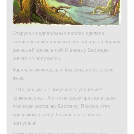
Старуха с недовольным воплем сделала
замысловатый вираж и вновь напала на Корину,
целясь ей прямо в лоб. И вновь у Бастинды
ничего не получилось.
Корина усмехнулась и показала злой старухе
язык.
– Что, ведьма, не получилось угощение? –
крикнула она. – А я‑то не сразу признала свою
любимую сестричку Бастинду. Похоже, став
призраком, ты еще больше постарела и
поглупела!