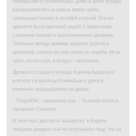
нарядными и ухоженными. Дома и даже ограды
раскрашивались в самые яркие цвета,
преимущественно в голубой и синий. Эта же
деревня была мрачной, серой, с закрытыми
ставнями окнами и заколоченными дверями.
Тропинки между домами заросли травой и
крапивой, словно по ним почти не ходили. Мгла
здесь была гуще, а воздух – холоднее.
Дрожа от страха и холода, Корина буквально
влетела на крыльцо ближайшего дома и
отчаянно забарабанила по двери.
– Откройте! – закричала она. – За мной гонятся
призраки! Спасите!
В окне чуть дрогнула занавеска, и Корина
мельком увидела чье‑то испуганное лицо. Но на