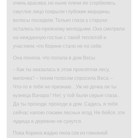
очень красива, но ныне плечи ее сгорбились,
смуглое лицо покрыли глубокие морщины,
волосы поседели. Только глаза у старухи
остались по‑прежнему молодыми. Она смотрела
на нежданную гостью с такой теплотой и
участием, что Корине стало не по себе.
Она поняла, что попала в дом Весы.
– Как ты оказалась в этом проклятом лесу,
милочка? – тихим голосом спросила Веса. –
Что‑то я тебя не признаю… Уж не дочка ли ты
кузнеца Вачара? Нет, у той были серые глаза…
Да ты проходи, проходи в дом. Садись, я тебя
сейчас напою соками лесных ягод. Не бойся, эти
чудища в деревню не сунутся.
Пока Корина жадно пила сок из глиняной