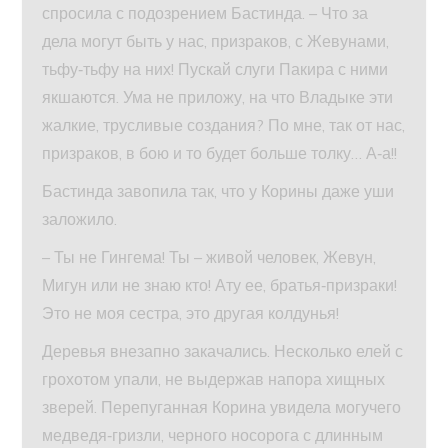
спросила с подозрением Бастинда. – Что за
дела могут быть у нас, призраков, с Жевунами,
тьфу‑тьфу на них! Пускай слуги Пакира с ними
якшаются. Ума не приложу, на что Владыке эти
жалкие, трусливые создания? По мне, так от нас,
призраков, в бою и то будет больше толку… А‑а!!
Бастинда завопила так, что у Корины даже уши
заложило.
– Ты не Гингема! Ты – живой человек, Жевун,
Мигун или не знаю кто! Ату ее, братья‑призраки!
Это не моя сестра, это другая колдунья!
Деревья внезапно закачались. Несколько елей с
грохотом упали, не выдержав напора хищных
зверей. Перепуганная Корина увидела могучего
медведя‑гризли, черного носорога с длинным