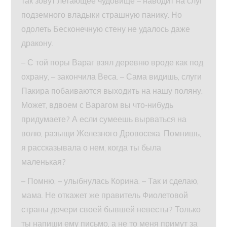
так зовут летающее чудовище – наводит на слуг
подземного владыки страшную панику. Но
одолеть Бесконечную стену не удалось даже
дракону.
– С той поры Вараг взял деревню вроде как под
охрану, – закончила Веса. – Сама видишь, слуги
Пакира побаиваются выходить на нашу поляну.
Может, вдвоем с Варагом вы что‑нибудь
придумаете? А если сумеешь вырваться на
волю, разыщи Железного Дровосека. Помнишь,
я рассказывала о нем, когда ты была
маленькая?
– Помню, – улыбнулась Корина. – Так и сделаю,
мама. Не откажет же правитель Фиолетовой
страны дочери своей бывшей невесты? Только
ты напиши ему письмо, а не то меня примут за