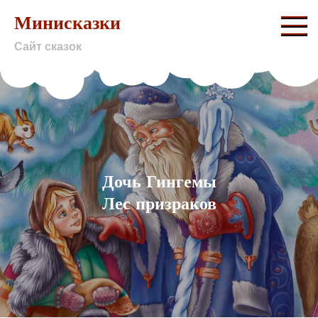
Skip
Минисказки
to
Сайт сказок
content
Дочь Гингемы
Лес призраков