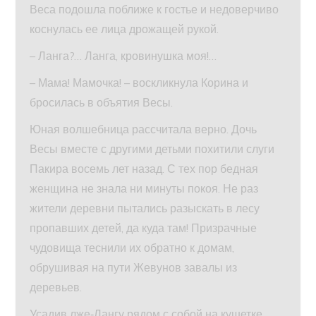
Веса подошла поближе к гостье и недоверчиво
коснулась ее лица дрожащей рукой.
– Ланга?… Ланга, кровинушка моя!…
– Мама! Мамочка! – воскликнула Корина и
бросилась в объятия Весы.
Юная волшебница рассчитала верно. Дочь
Весы вместе с другими детьми похитили слуги
Пакира восемь лет назад. С тех пор бедная
женщина не знала ни минуты покоя. Не раз
жители деревни пытались разыскать в лесу
пропавших детей, да куда там! Призрачные
чудовища теснили их обратно к домам,
обрушивая на пути Жевунов завалы из
деревьев.
Усадив лже‑Лангу рядом с собой на кушетке,