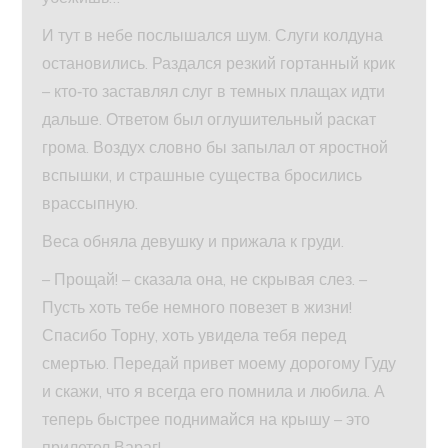
И тут в небе послышался шум. Слуги колдуна
остановились. Раздался резкий гортанный крик
– кто‑то заставлял слуг в темных плащах идти
дальше. Ответом был оглушительный раскат
грома. Воздух словно бы запылал от яростной
вспышки, и страшные существа бросились
врассыпную.
Веса обняла девушку и прижала к груди.
– Прощай! – сказала она, не скрывая слез. –
Пусть хоть тебе немного повезет в жизни!
Спасибо Торну, хоть увидела тебя перед
смертью. Передай привет моему дорогому Гуду
и скажи, что я всегда его помнила и любила. А
теперь быстрее поднимайся на крышу – это
прилетел Вараг!