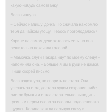
какую‑нибудь самозванку.
Веса кивнула.
– Сейчас напишу, дочка. Но сначала накормлю
тебя да чайком угощу. Небось проголодалась?
Корине на самом деле хотелось есть, но она
решительно покачала головой.
– Мамочка, слуги Пакира идут по моему следу! –
напомнила она. – Больше я им в руки не дамся.
Пиши скорей письмо.
Веса вздохнула, но спорить не стала. Она
уселась за стол, достала чудом сохранившийся
листок бумаги и стала старательно выводить
гусиным пером слово за словом, подслеповато
щурясь. Корина зажгла сальную свечу и