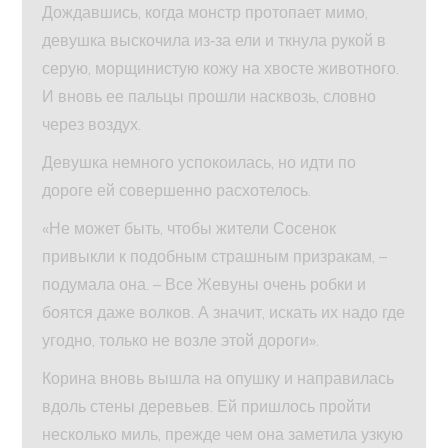
Дождавшись, когда монстр протопает мимо,
девушка выскочила из‑за ели и ткнула рукой в
серую, морщинистую кожу на хвосте животного.
И вновь ее пальцы прошли насквозь, словно
через воздух.
Девушка немного успокоилась, но идти по
дороге ей совершенно расхотелось.
«Не может быть, чтобы жители Сосенок
привыкли к подобным страшным призракам, –
подумала она. – Все Жевуны очень робки и
боятся даже волков. А значит, искать их надо где
угодно, только не возле этой дороги».
Корина вновь вышла на опушку и направилась
вдоль стены деревьев. Ей пришлось пройти
несколько миль, прежде чем она заметила узкую