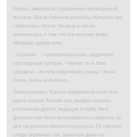
Корина замолчала, пораженная неожиданной
мыслью. Она вспомнила рассказы Жевунов про
саблезубых тигров. Ни разу в них не
упоминалось о том, что эти могучие звери
обладают даром речи.
– Странно… – пробормотала она, задумчиво
разглядывая призрак. – Может, ты и твои
сородичи – жители подземной страны? Хм‑м…
Очень, очень интересно…
Повернувшись, Корина продолжила свой путь
вдоль опушки. Вскоре она увидела хорошо
утоптанную дорогу, ведущую в глубь леса.
Девушка уже было вознамерилась свернуть на
нее, но решила немного подождать. Ее смутили
следы огромных лап, заметных даже на