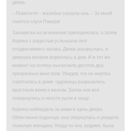
дверь.
– Помогите! – жалобно сказала она. – За мной
гонятся слуги Пакира!
Занавеска на мгновение приподнялась, а затем
Корина с радостью услышала лязг
отодвигаемого засова. Дверь раскрылась, и
девушка вихрем ворвалась в дом. И в тот же
момент на поляну выскочили десятка два
призрачных монстров. Увидев, что их жертва
спряталась в доме, чудовища разразились
яростным воем и визгом. Затем они все
повернулись и нехотя ушли в чащу.
Корина наблюдала за ними в щель двери.
Облегченно вздохнув, она обернулась и увидела
пожилую женщину. Когда‑то она, видимо, была