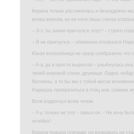
Корина только рассмеялась и безнадежно мах
волка верхом, но ее ноги лишь слегка оторва
– Э‑э, ты зачем пригнулся, плут? – строго спр
– Я не пригнулся, – обиженно отозвался Нарк
Юная волшебница не сразу сообразила, что 
– А‑а, да я просто выросла! – улыбнулась она,
твоей широкой спине, дружище. Ладно, пойду
Виллины, а то бы мы с тобой могли мгновенно
Наркуша, превратиться в птиц или, скажем, м
Волк вздрогнул всем телом.
– У‑у, только не это! – завыл он. – Не хочу быт
хозяйка?
Корина пожала плечами, но возражать не ста