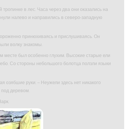
тропинке в лес. Часа через два они оказались на
ернули налево и направились в северо‑западную
стороженно принюхиваясь и прислушиваясь. Он
были волку знакомы.
том месте был особенно глухим. Высокие старые ели
небо. Со стороны небольшого болотца ползли языки
рая озябшие руки. – Неужели здесь нет никакого
ь под деревом.
Нарк.