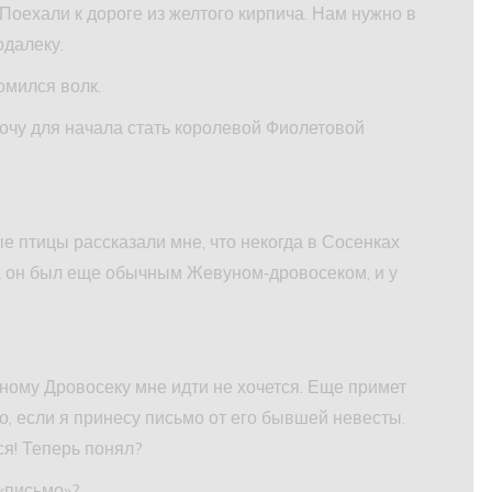
– Поехали к дороге из желтого кирпича. Нам нужно в
одалеку.
омился волк.
 хочу для начала стать королевой Фиолетовой
е птицы рассказали мне, что некогда в Сосенках
а он был еще обычным Жевуном‑дровосеком, и у
езному Дровосеку мне идти не хочется. Еще примет
о, если я принесу письмо от его бывшей невесты.
ся! Теперь понял?
 «письмо»?