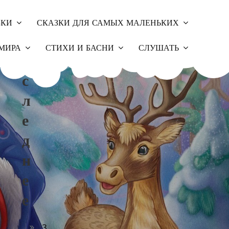
ЗКИ
СКАЗКИ ДЛЯ САМЫХ МАЛЕНЬКИХ
П
МИРА
СТИХИ И БАСНИ
СЛУШАТЬ
О
С
Л
Е
Д
Н
Е
Е
З