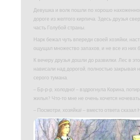
Девушка и волк пошли по хорошо нахоженной 
дороге из желтого кирпича. Здесь друзья св
часть Голубой страны.
Нарк бежал чуть впереди своей хозяйки, на
ощущал множество запахов, и не все из них 
К вечеру друзья дошли до развилки. Лес в э
нависали над дорогой, полностью закрывая 
серого тумана.
– Бр‑р‑р, холодно! – вздрогнула Корина, поти
жилья? Что‑то мне не очень хочется ночеват
– Посмотри, хозяйка! – вместо ответа сказал 