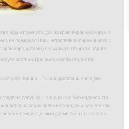
ого еды и покинула дом на краю деревни Озерки, в
леса ее поджидал Нарк, нетерпеливо переминаясь с
сырой норе, которую он вырыл в глубоком овраге.
м путешествии. При виде хозяйки волк стал
ась от него Корина. – Ты поцарапаешь мне щеки
 глядя на девушку. – У‑у‑у, как же мне надоела эта
копаются на своих полях и огородах и нам, волкам,
грибах и ягодах. Целыми днями так и шастают по