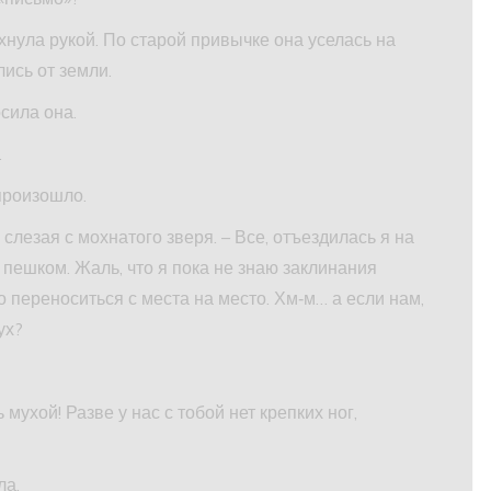
нула рукой. По старой привычке она уселась на
лись от земли.
осила она.
.
произошло.
 слезая с мохнатого зверя. – Все, отъездилась я на
 пешком. Жаль, что я пока не знаю заклинания
 переноситься с места на место. Хм‑м… а если нам,
ух?
ь мухой! Разве у нас с тобой нет крепких ног,
ла.