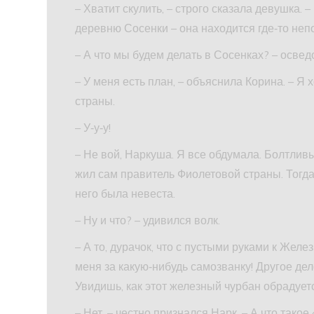
– Хватит скулить, – строго сказала девушка. 
деревню Сосенки – она находится где‑то неп
– А что мы будем делать в Сосенках? – освед
– У меня есть план, – объяснила Корина. – Я
страны.
– У‑у‑у!
– Не вой, Наркуша. Я все обдумала. Болтливы
жил сам правитель Фиолетовой страны. Тогд
него была невеста.
– Ну и что? – удивился волк.
– А то, дурачок, что с пустыми руками к Жел
меня за какую‑нибудь самозванку! Другое дел
Увидишь, как этот железный чурбан обрадует
– Нет, – честно признался Нарк. – А что такое