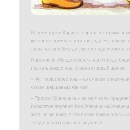
Ранним утром Корина собрала в котомку немн
котором прожила почти три года. На опушке 
лапы на лапу. Ему до смерти надоело жить в 
Нарк очень обрадовался, узнав о предстояще
прыгать вокруг нее, словно игривый щенок.
– Фу, Нарк, перестань! – со смехом отмахнул
своим шершавым языком!
– Прости, Коринушка, – рыкнул волк, преданно
проклятая деревня! Все Жевуны как Жевуны, 
жить не мешают. А эти прямо помешались на 
лесу, носа из норы не высунешь!