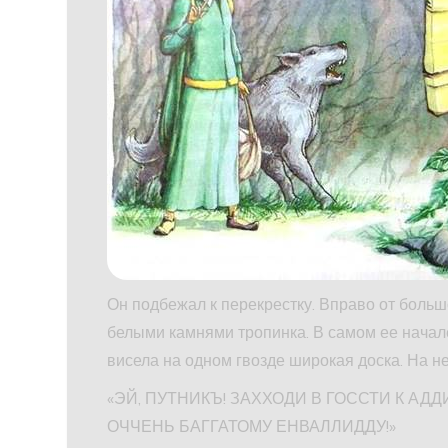
Он подбежал к перекрестку. Вправо от боль
белыми камнями тропинка. В самом ее начал
висела на одном гвозде широкая доска. На н
«ЭЙ, ПУТНИКЪ! ЗАХХОДИ В ГОССТИ К А
ОЧЧЕНЬ БАГГАТОМУ ЕНВАЛЛИДДУ!»