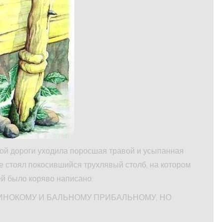
шой дороги уходила поросшая травой и усыпанная
е стоял покосившийся трухлявый столб, на котором
ей было коряво написано:
ДДИНОКОМУ И БАЛЬНОМУ ПРИБАЛЬНОМУ, НО