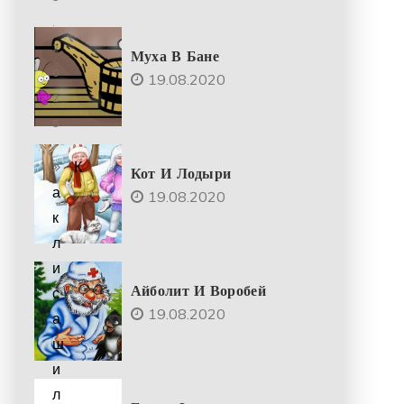
.
2
Муха В Бане
0
19.08.2020
2
5
К
Кот И Лодыри
а
19.08.2020
к
л
и
Айболит И Воробей
с
19.08.2020
а
ш
и
л