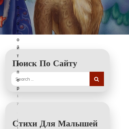
о
л
о
т
о
й
т
Поиск По Сайту
о
п
Search
о
for:
р
1
7
.
1
Стихи Для Малышей
1