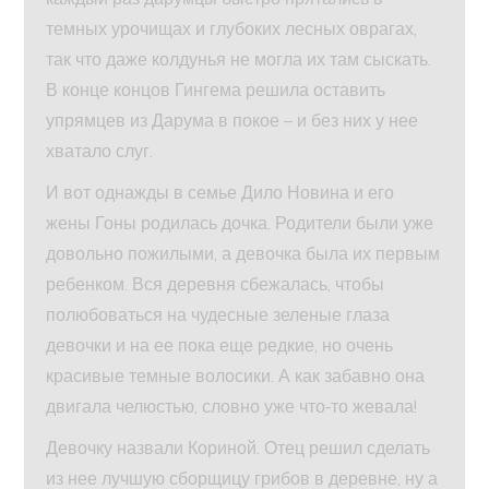
темных урочищах и глубоких лесных оврагах,
так что даже колдунья не могла их там сыскать.
В конце концов Гингема решила оставить
упрямцев из Дарума в покое – и без них у нее
хватало слуг.
И вот однажды в семье Дило Новина и его
жены Гоны родилась дочка. Родители были уже
довольно пожилыми, а девочка была их первым
ребенком. Вся деревня сбежалась, чтобы
полюбоваться на чудесные зеленые глаза
девочки и на ее пока еще редкие, но очень
красивые темные волосики. А как забавно она
двигала челюстью, словно уже что‑то жевала!
Девочку назвали Кориной. Отец решил сделать
из нее лучшую сборщицу грибов в деревне, ну а