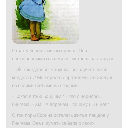
Страх у Корины мигом пропал. Она
восхищенными глазами посмотрела на старуху.
– Ой, как здорово! Бабушка, вы научите меня
колдовать? Мне просто опротивели эти Жевуны
со своими грибами да ягодами.
– Какая я тебе бабушка? – зло ощерилась
Гингема. – Хм… А впрочем… почему бы и нет?
С той поры Корина осталась жить в пещере у
Гингемы. Она и думать забыла о своих