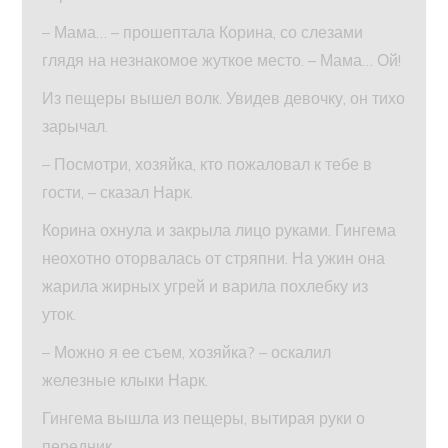
– Мама… – прошептала Корина, со слезами
глядя на незнакомое жуткое место. – Мама… Ой!
Из пещеры вышел волк. Увидев девочку, он тихо
зарычал.
– Посмотри, хозяйка, кто пожаловал к тебе в
гости, – сказал Нарк.
Корина охнула и закрыла лицо руками. Гингема
неохотно оторвалась от стряпни. На ужин она
жарила жирных угрей и варила похлебку из
уток.
– Можно я ее съем, хозяйка? – оскалил
железные клыки Нарк.
Гингема вышла из пещеры, вытирая руки о
передник.