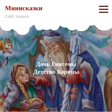
Skip
Минисказки
to
Сайт сказок
content
Дочь Гингемы
Детство Корины