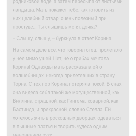
родниковой воде, а затем пересыпают листьями
ландыша. Мать покажет тебе, как готовить из
них целебный отвар, очень полезный при
простуде… Ты слышишь меня, дочка?
– Слышу, слышу, – буркнула в ответ Корина.
На самом деле все, что говорил отец, пролетало
у нее мимо ушей. Нет, не о грибах мечтала
Корина! Однажды мать рассказала ей о
волшебницах, некогда прилетевших в страну
Торна. С тех пор Корина потеряла покой. В снах
она видела себя такой же могущественной, как
Виллина, страшной, как Гингема, коварной, как
Бастинда, и прекрасной, словно Стелла. Ей
хотелось жить в роскошных дворцах, одеваться
в пышные платья и творить чудеса одним
мановением руки.