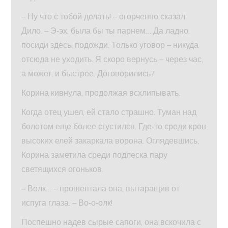
– Ну что с тобой делать! – огорченно сказал
Дило. – Э‑эх, была бы ты парнем… Да ладно,
посиди здесь, подожди. Только уговор – никуда
отсюда не уходить. Я скоро вернусь – через час,
а может, и быстрее. Договорились?
Корина кивнула, продолжая всхлипывать.
Когда отец ушел, ей стало страшно. Туман над
болотом еще более сгустился. Где‑то среди крон
высоких елей закаркала ворона. Оглядевшись,
Корина заметила среди подлеска пару
светящихся огоньков.
– Волк… – прошептала она, вытаращив от
испуга глаза. – Во‑о‑олк!
Поспешно надев сырые сапоги, она вскочила с