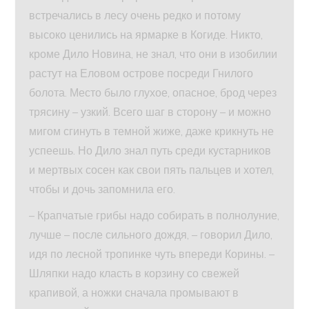
встречались в лесу очень редко и потому
высоко ценились на ярмарке в Когиде. Никто,
кроме Дило Новина, не знал, что они в изобилии
растут на Еловом острове посреди Гнилого
болота. Место было глухое, опасное, брод через
трясину – узкий. Всего шаг в сторону – и можно
мигом сгинуть в темной жиже, даже крикнуть не
успеешь. Но Дило знал путь среди кустарников
и мертвых сосен как свои пять пальцев и хотел,
чтобы и дочь запомнила его.
– Крапчатые грибы надо собирать в полнолуние,
лучше – после сильного дождя, – говорил Дило,
идя по лесной тропинке чуть впереди Корины. –
Шляпки надо класть в корзину со свежей
крапивой, а ножки сначала промывают в