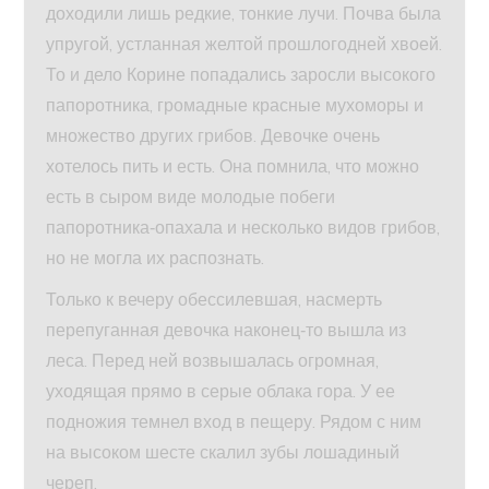
доходили лишь редкие, тонкие лучи. Почва была
упругой, устланная желтой прошлогодней хвоей.
То и дело Корине попадались заросли высокого
папоротника, громадные красные мухоморы и
множество других грибов. Девочке очень
хотелось пить и есть. Она помнила, что можно
есть в сыром виде молодые побеги
папоротника‑опахала и несколько видов грибов,
но не могла их распознать.
Только к вечеру обессилевшая, насмерть
перепуганная девочка наконец‑то вышла из
леса. Перед ней возвышалась огромная,
уходящая прямо в серые облака гора. У ее
подножия темнел вход в пещеру. Рядом с ним
на высоком шесте скалил зубы лошадиный
череп.