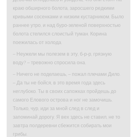
краю обширного болота, заросшего редкими
кривыми сосенками и низким кустарником. Было
раннее утро, и над буро‑зеленой поверхностью
болота стелился слоистый туман. Корина
поежилась от холода.
– Неужели мы полезем в эту, б‑р‑р, грязную
воду? – тревожно спросила она.
– Ничего не поделаешь, – пожал плечами Дило.
– Да ты не бойся, в это время года здесь
неглубоко. Ты в своих сапожках пройдешь до
самого Елового острова и ног не замочишь.
Только, чур, иди за мной след в след и
запоминай дорогу. Я вех здесь не ставил, не то
завтра полдеревни сбежится собирать мои
грибы.