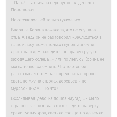
– Папа! – закричала перепуганная девочка. –
Па‑а‑па‑а‑а!
Но отозвалось ей только гулкое эхо.
Впервые Корина пожалела, что не слушала
отца. А ведь он не раз говорил: «Заблудиться в
нашем лесу может только глупец. Запомни,
дочка, наш дом находится по правую руку от
заходящего солнца…» Или по левую? Корина не
могла точно вспомнить. Что‑то отец ей
рассказывал о том, как определять стороны
света по мху на стволах деревьев и по
муравейникам… Но что?
Всхлипывая, девочка пошла наугад. Ей было
страшно, как никогда в жизни. Где‑то наверху,
среди густых крон, светило солнце, но до земли