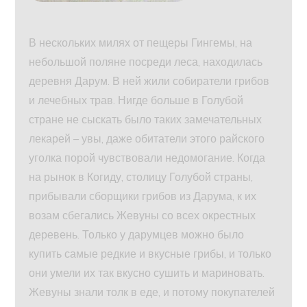
В нескольких милях от пещеры Гингемы, на
небольшой поляне посреди леса, находилась
деревня Дарум. В ней жили собиратели грибов
и лечебных трав. Нигде больше в Голубой
стране не сыскать было таких замечательных
лекарей – увы, даже обитатели этого райского
уголка порой чувствовали недомогание. Когда
на рынок в Когиду, столицу Голубой страны,
прибывали сборщики грибов из Дарума, к их
возам сбегались Жевуны со всех окрестных
деревень. Только у дарумцев можно было
купить самые редкие и вкусные грибы, и только
они умели их так вкусно сушить и мариновать.
Жевуны знали толк в еде, и потому покупателей