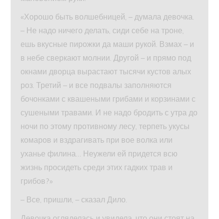
«Хорошо быть волшебницей, – думала девочка.
– Не надо ничего делать, сиди себе на троне,
ешь вкусные пирожки да маши рукой. Взмах – и
в небе сверкают молнии. Другой – и прямо под
окнами дворца вырастают тысячи кустов алых
роз. Третий – и все подвалы заполняются
бочонками с квашеными грибами и корзинами с
сушеными травами. И не надо бродить с утра до
ночи по этому противному лесу, терпеть укусы
комаров и вздрагивать при вое волка или
уханье филина… Неужели ей придется всю
жизнь просидеть среди этих гадких трав и
грибов?»
– Все, пришли, – сказал Дило.
Девочка огляделась и увидела, что они стоят на