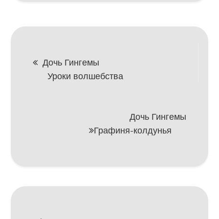
Навигация
Дочь Гингемы
Уроки волшебства
по
записям
Дочь Гингемы
Графиня-колдунья