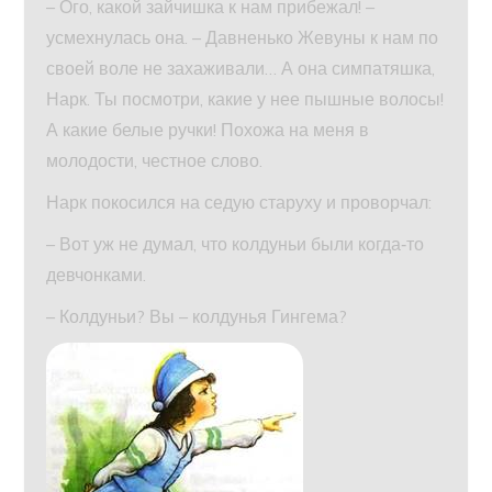
– Ого, какой зайчишка к нам прибежал! –
усмехнулась она. – Давненько Жевуны к нам по
своей воле не захаживали… А она симпатяшка,
Нарк. Ты посмотри, какие у нее пышные волосы!
А какие белые ручки! Похожа на меня в
молодости, честное слово.
Нарк покосился на седую старуху и проворчал:
– Вот уж не думал, что колдуньи были когда‑то
девчонками.
– Колдуньи? Вы – колдунья Гингема?