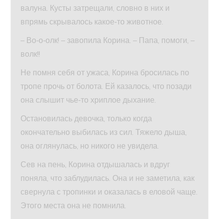
валуна. Кусты затрещали, словно в них и
впрямь скрывалось какое‑то животное.
– Во‑о‑олк! – завопила Корина. – Папа, помоги, –
волк!!
Не помня себя от ужаса, Корина бросилась по
тропе прочь от болота. Ей казалось, что позади
она слышит чье‑то хриплое дыхание.
Остановилась девочка, только когда
окончательно выбилась из сил. Тяжело дыша,
она оглянулась, но никого не увидела.
Сев на пень, Корина отдышалась и вдруг
поняла, что заблудилась. Она и не заметила, как
свернула с тропинки и оказалась в еловой чаще.
Этого места она не помнила.