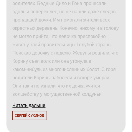
родителях. Бедные Дило и Гона прочесали
вдоль и поперек лес, но не нашли даже следов
пропавшей дочки. Им помогали жители всех
окрестных деревень. Конечно, никому и в голову
не могло прийти, что девочка преспокойно
живет у злой правительницы Голубой страны…
Поискав девочку с неделю, Жевуны решили, что
Корину съел волк или она утонула в
каком‑нибудь из многочисленных болот. С горя
родители Корины заболели и вскоре умерли.
Они так и не узнали, что их дочка учится
волшебству у могущественной колдуньи.
Читать дальше
СЕРГЕЙ СУХИНОВ