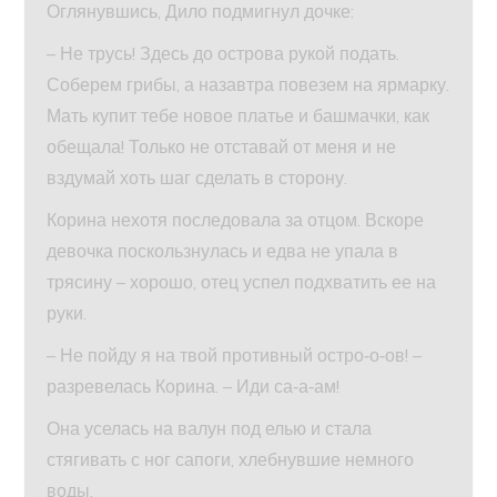
Оглянувшись, Дило подмигнул дочке:
– Не трусь! Здесь до острова рукой подать.
Соберем грибы, а назавтра повезем на ярмарку.
Мать купит тебе новое платье и башмачки, как
обещала! Только не отставай от меня и не
вздумай хоть шаг сделать в сторону.
Корина нехотя последовала за отцом. Вскоре
девочка поскользнулась и едва не упала в
трясину – хорошо, отец успел подхватить ее на
руки.
– Не пойду я на твой противный остро‑о‑ов! –
разревелась Корина. – Иди са‑а‑ам!
Она уселась на валун под елью и стала
стягивать с ног сапоги, хлебнувшие немного
воды.