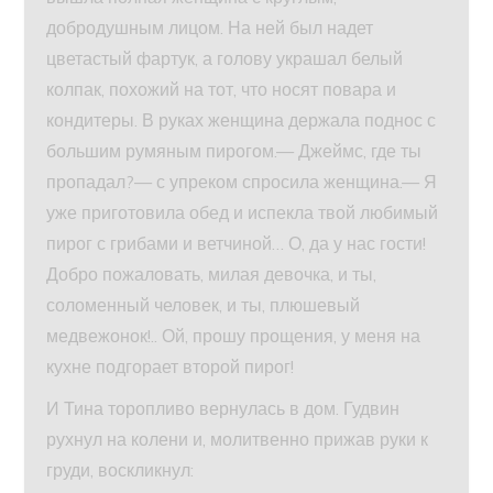
добродушным лицом. На ней был надет
цветастый фартук, а голову украшал белый
колпак, похожий на тот, что носят повара и
кондитеры. В руках женщина держала поднос с
большим румяным пирогом.— Джеймс, где ты
пропадал?— с упреком спросила женщина.— Я
уже приготовила обед и испекла твой любимый
пирог с грибами и ветчиной… О, да у нас гости!
Добро пожаловать, милая девочка, и ты,
соломенный человек, и ты, плюшевый
медвежонок!.. Ой, прошу прощения, у меня на
кухне подгорает второй пирог!
И Тина торопливо вернулась в дом. Гудвин
рухнул на колени и, молитвенно прижав руки к
груди, воскликнул: