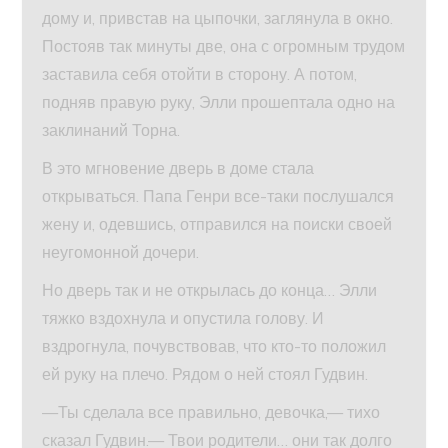
дому и, привстав на цыпочки, заглянула в окно.
Постояв так минуты две, она с огромным трудом
заставила себя отойти в сторону. А потом,
подняв правую руку, Элли прошептала одно на
заклинаний Торна.
В это мгновение дверь в доме стала
открываться. Папа Генри все-таки послушался
жену и, одевшись, отправился на поиски своей
неугомонной дочери.
Но дверь так и не открылась до конца… Элли
тяжко вздохнула и опустила голову. И
вздрогнула, почувствовав, что кто-то положил
ей руку на плечо. Рядом о ней стоял Гудвин.
—Ты сделала все правильно, девочка,— тихо
сказал Гудвин.— Твои родители… они так долго