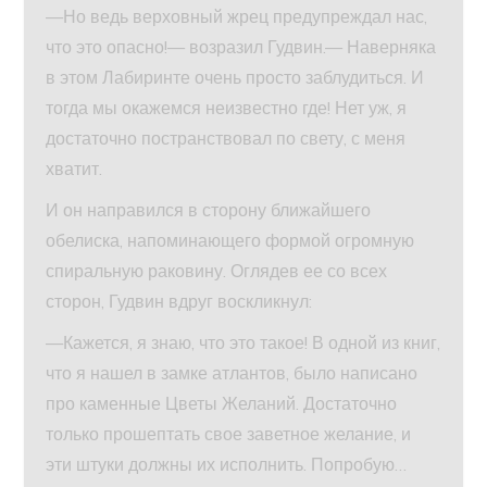
—Но ведь верховный жрец предупреждал нас,
что это опасно!— возразил Гудвин.— Наверняка
в этом Лабиринте очень просто заблудиться. И
тогда мы окажемся неизвестно где! Нет уж, я
достаточно постранствовал по свету, с меня
хватит.
И он направился в сторону ближайшего
обелиска, напоминающего формой огромную
спиральную раковину. Оглядев ее со всех
сторон, Гудвин вдруг воскликнул:
—Кажется, я знаю, что это такое! В одной из книг,
что я нашел в замке атлантов, было написано
про каменные Цветы Желаний. Достаточно
только прошептать свое заветное желание, и
эти штуки должны их исполнить. Попробую…