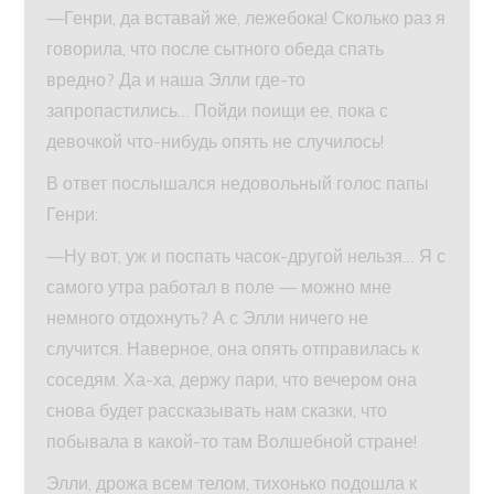
—Генри, да вставай же, лежебока! Сколько раз я
говорила, что после сытного обеда спать
вредно? Да и наша Элли где-то
запропастились… Пойди поищи ее, пока с
девочкой что-нибудь опять не случилось!
В ответ послышался недовольный голос папы
Генри:
—Ну вот, уж и поспать часок-другой нельзя… Я с
самого утра работал в поле — можно мне
немного отдохнуть? А с Элли ничего не
случится. Наверное, она опять отправилась к
соседям. Ха-ха, держу пари, что вечером она
снова будет рассказывать нам сказки, что
побывала в какой-то там Волшебной стране!
Элли, дрожа всем телом, тихонько подошла к