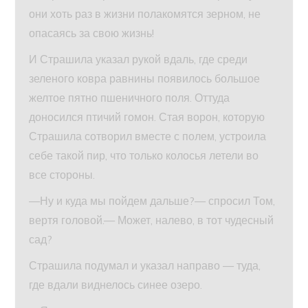
они хоть раз в жизни полакомятся зерном, не
опасаясь за свою жизнь!
И Страшила указал рукой вдаль, где среди
зеленого ковра равнины появилось большое
желтое пятно пшеничного поля. Оттуда
доносился птичий гомон. Стая ворон, которую
Страшила сотворил вместе с полем, устроила
себе такой пир, что только колосья летели во
все стороны.
—Ну и куда мы пойдем дальше?— спросил Том,
вертя головой.— Может, налево, в тот чудесный
сад?
Страшила подумал и указал направо — туда,
где вдали виднелось синее озеро.