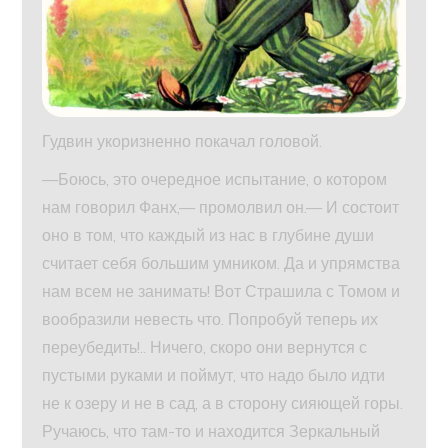
Гудвин укоризненно покачал головой.
—Боюсь, это очередное испытание, о котором
нам говорил Фанх,— промолвил он.— И состоит
оно в том, что каждый из нас в глубине души
считает себя большим умником. Да и упрямства
нам всем не занимать! Вот Страшила с Томом и
вообразили невесть что. Попробуй теперь их
переубедить!.. Ничего, скоро они вернутся с
пустыми руками и поймут, что надо было идти
не к озеру и не в сад, а в сторону сияющей горы.
Ручаюсь, что там-то и находится Зеркальный