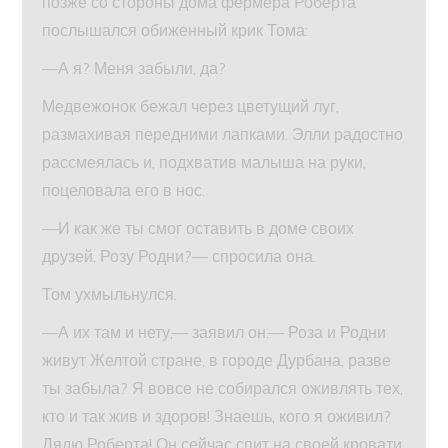
позже со стороны дома фермера Роберта
послышался обиженный крик Тома:
—А я? Меня забыли, да?
Медвежонок бежал через цветущий луг,
размахивая передними лапками. Элли радостно
рассмеялась и, подхватив малыша на руки,
поцеловала его в нос.
—И как же ты смог оставить в доме своих
друзей, Розу Родни?— спросила она.
Том ухмыльнулся.
—А их там и нету,— заявил он.— Роза и Родни
живут Желтой стране, в городе Дурбана, разве
ты забыла? Я вовсе не собирался оживлять тех,
кто и так жив и здоров! Знаешь, кого я оживил?
Дядю Роберта! Он сейчас спит на своей кровати,