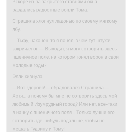
Вскоре из-за закрытого ставнями окна
раздались радостные вопли Тома.
Страшила хлопнул ладонью по своему мягкому
лбу.
—Тьфу, наконец-то я понял, в чем тут штука!—
закричал он.— Выходит, я могу сотворить здесь
пшеничное поле, на котором гонял ворон в свои
молодые годы?
Элли кивнула.
—Вот здорово!— обрадовался Страшила.—
Хотя… а почему бы мне не сотворить здесь мой
любимый Изумрудный город? Или нет, все-таки
я начну с пшеничного поля… Только лучше его
сотворить где-нибудь подальше, чтобы не
мешать Гудвину и Тому!