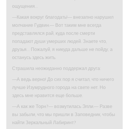
ощущения…
—Какая вокруг благодать!— внезапно нарушил
молчание Гудвин.— Вот таким мне всегда
представлялся рай, куда после смерти
попадают души умерших людей. Знаете что,
друзья… Пожалуй, я никуда дальше не пойду, а
останусь здесь жить.
Страшила неожиданно поддержал друга:
—А ведь верно! До сих пор я считал, что ничего
лучше Изумрудного города на свете нет. Но
здесь мне нравится еще больше.
—А как же Торн?— возмутилась Элли.— Разве
вы забыли, что мы пришли в Заповедник, чтобы
найти Зеркальный Лабиринт?