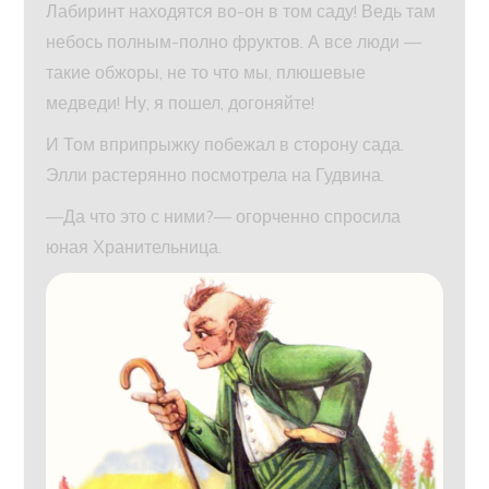
Лабиринт находятся во-он в том саду! Ведь там
небось полным-полно фруктов. А все люди —
такие обжоры, не то что мы, плюшевые
медведи! Ну, я пошел, догоняйте!
И Том вприпрыжку побежал в сторону сада.
Элли растерянно посмотрела на Гудвина.
—Да что это с ними?— огорченно спросила
юная Хранительница.