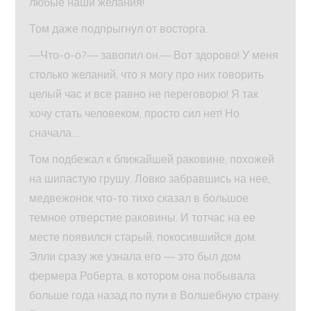
любые наши желания!
Том даже подпрыгнул от восторга.
—Что-о-о?— завопил он.— Вот здорово! У меня
столько желаний, что я могу про них говорить
целый час и все равно не переговорю! Я так
хочу стать человеком, просто сил нет! Но
сначала…
Том подбежал к ближайшей раковине, похожей
на шипастую грушу. Ловко забравшись на нее,
медвежонок что-то тихо сказал в большое
темное отверстие раковины. И тотчас на ее
месте появился старый, покосившийся дом.
Элли сразу же узнала его — это был дом
фермера Роберта, в котором она побывала
больше года назад по пути в Волшебную страну.