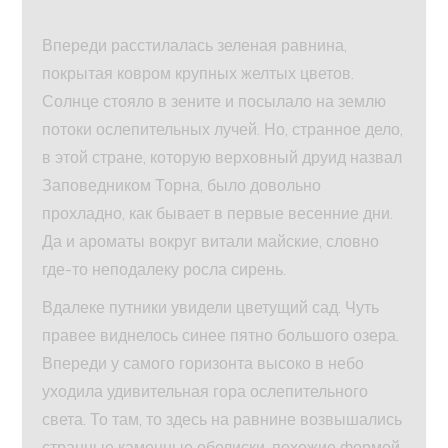
Впереди расстилалась зеленая равнина,
покрытая ковром крупных желтых цветов.
Солнце стояло в зените и посылало на землю
потоки ослепительных лучей. Но, странное дело,
в этой стране, которую верховный друид назвал
Заповедником Торна, было довольно
прохладно, как бывает в первые весенние дни.
Да и ароматы вокруг витали майские, словно
где-то неподалеку росла сирень.
Вдалеке путники увидели цветущий сад. Чуть
правее виднелось синее пятно большого озера.
Впереди у самого горизонта высоко в небо
уходила удивительная гора ослепительного
света. То там, то здесь на равнине возвышались
странные каменные обелиски, похожие формой