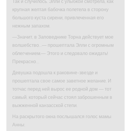
Так и случилось. Элли с улыбкой смотрела, как
крупная желтая бабочка полетела в сторону
большого куста сирени, привлеченная его
нежным запахом.
—Значит, в Заповеднике Торна действует мое
волшебство…— прошептала Элли с огромным
облегчением.— Этого и следовало ожидать!
Прекрасно…
Девушка подошла к раковине-звезде и
прошептала свое самое заветное желание. И
тотчас перед ней вырос ее родной дом — тот
самый, который сейчас стоял заброшенным в
выжженной канзасской степи.
На раскрытого окна послышался голос мамы
Анны: