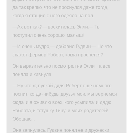
да так крепко, что не проснулся даже тогда,
когда я стащил с него одеяло на пол.
—Ах вот как?— восхитилась Элли.— Ты
поступил очень хорошо, малыш!
—И очень мудро,— добавил Гудвин.— Но что
скажет фермер Роберт, когда проснется?
Он выразительно посмотрел на Элли, та все
поняла и кивнула:
—Ну что ж, пускай дядя Роберт еще немного
поспит, когда-нибудь, друзья мои, мы вернемся
сюда, и я оживлю всех, кого усыпила: и дядю
Роберта, и тетушку Тину, и моих родителей!
Обещаю…
Она запнулась. Гудвин понял ее и дружески