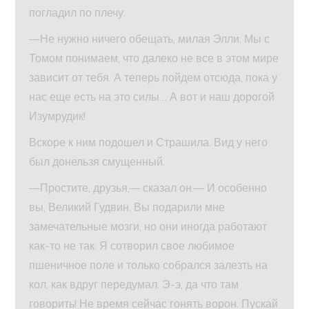
погладил по плечу.
—Не нужно ничего обещать, милая Элли. Мы с
Томом понимаем, что далеко не все в этом мире
зависит от тебя. А теперь пойдем отсюда, пока у
нас еще есть на это силы… А вот и наш дорогой
Изумрудик!
Вскоре к ним подошел и Страшила. Вид у него
был донельзя смущенный.
—Простите, друзья,— сказал он.— И особенно
вы, Великий Гудвин. Вы подарили мне
замечательные мозги, но они иногда работают
как-то не так. Я сотворил свое любимое
пшеничное поле и только собрался залезть на
кол, как вдруг передумал. Э-э, да что там
говорить! Не время сейчас гонять ворон. Пускай