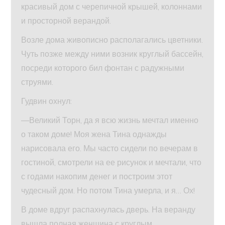
красивый дом с черепичной крышей, колоннами
и просторной верандой.
Возле дома живописно располагались цветники.
Чуть позже между ними возник круглый бассейн,
посреди которого бил фонтан с радужными
струями.
Гудвин охнул:
—Великий Торн, да я всю жизнь мечтал именно
о таком доме! Моя жена Тина однажды
нарисовала его. Мы часто сидели по вечерам в
гостиной, смотрели на ее рисунок и мечтали, что
с годами накопим денег и построим этот
чудесный дом. Но потом Тина умерла, и я… Ох!
В доме вдруг распахнулась дверь. На веранду
вышла полная женщина с круглым,