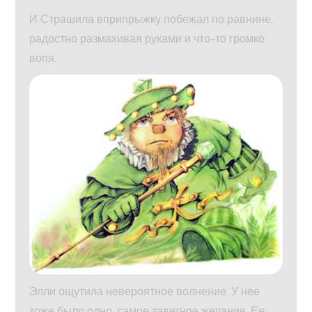
И Страшила вприпрыжку побежал по равнине,
радостно размахивая руками и что-то громко
вопя.
Элли ощутила невероятное волнение. У нее
тоже было одно, самое заветное желание. Ее