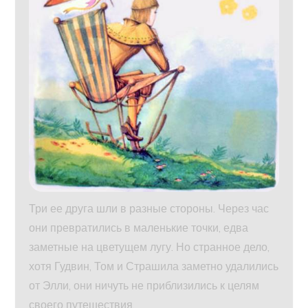
Три ее друга шли в разные стороны. Через час
они превратились в маленькие точки, едва
заметные на цветущем лугу. Но странное дело,
хотя Гудвин, Том и Страшила заметно удалились
от Элли, они ничуть не приблизились к целям
своего путешествия.