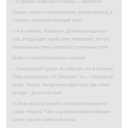
—Я думаю, надо идти к озеру,— заявил он.
Гудвин, недолго поразмыслив, указал вперед, в
сторону странной сияющей горы.
—А по-моему, Лабиринт должен находиться
там, откуда идет яркий свет! Наверное, это его
зеркальные стены отражают солнечные лучи.
Элли с улыбкой покачала головой:
—Уважаемый Гудвин, вы забыли, что в песенке
Тома говорилось: «О Лабиринт, ты — Звездный
град!» Значит, мы должны идти туда, где сияют
звезды… Да вот же они!
И Элли указала рукой в противоположную от
озера сторону. Там, над невысокими холмами,
сияли три еле заметные точки.