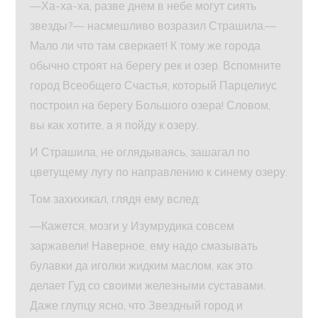
—Ха-ха-ха, разве днем в небе могут сиять
звезды?— насмешливо возразил Страшила.—
Мало ли что там сверкает! К тому же города
обычно строят на берегу рек и озер. Вспомните
город Всеобщего Счастья, который Парцелиус
построил на берегу Большого озера! Словом,
вы как хотите, а я пойду к озеру.
И Страшила, не оглядываясь, зашагал по
цветущему лугу по направлению к синему озеру.
Том захихикал, глядя ему вслед:
—Кажется, мозги у Изумрудика совсем
заржавели! Наверное, ему надо смазывать
булавки да иголки жидким маслом, как это
делает Гуд со своими железными суставами.
Даже глупцу ясно, что Звездный город и