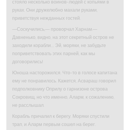
стояло несколько воинов-людей с копьями в
руках. Они дружелюбно махали руками,
приветствуя нежданных гостей.
—Соскучились,— проворчал Харнам.—
Давненько, видно, на этот секретный остров не
заходили корабли… Эй, моряки, не забудьте
поприветствовать этих парней, как мы
договорились!
Юноша насторожился. Что-то в голосе капитана
ему не понравилось. Кажется, Асвараш говорил
подполковнику Оприлу о гарнизоне острова
Сокровищ, но что именно, Аларм, к сожалению,
не расслышал.
Корабль причалил к берегу. Моряки спустили
трап, и Аларм первым сошел на берег.