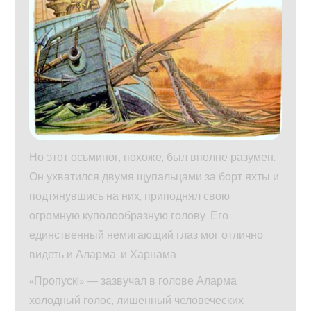
Но этот осьминог, похоже, был вполне разумен.
Он ухватился двумя щупальцами за борт яхты и,
подтянувшись на них, приподнял свою
огромную куполообразную голову. Его
единственный немигающий глаз мог отлично
видеть и Аларма, и Харнама.
«Пропуск!» — зазвучал в голове Аларма
холодный голос, лишенный человеческих