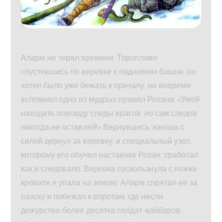
Аларм не терял времени. Торопливо
спустившись по веревке к подножию башни, он
хотел было уже бежать к причалу, но вовремя
вспомнил одно из мудрых правил Рохана: «Умей
находить повсюду следы врагов, но сам следов
никогда не оставляй!» Вернувшись, юноша с
силой дернул за веревку, и специальный узел,
которому его обучил наставник Рохан, сработал
как и следовало. Веревка соскользнула с ножки
кровати и упала на землю. Аларм спрятал ее за
пазуху и побежал к воротам, где несли
дежурство более десятка солдат-каббаров.