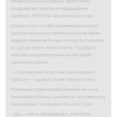
Несмотря на ночное время, возле стены
продолжались работы по заделыванию
проломов. Работали там конечно же люди.
Аларм понял, что уйти незамеченным ему не
удастся, и решил воспользоваться еще одним
мудрым правилом Рохана: «Наглость открывает
все двери лучше любого ключа». Подойдя к
воротям, он приветственно махнул рукой
начальнику стражи.
—Подполковник Оприл уже проследовал к
причалу?— суровым тоном спросил Аларм.
Начальник стражи опешил. Конечно же он не
был обязан отвечать на вопросы гостя крепости,
но уверенный тон юноши сбил его с толку.
—Да,— слегка поклонившись, ответил он.