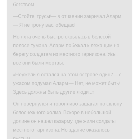
бегством.
—Стойте, трусы!— в отчаянии закричал Аларм.
— Я не трону вас, обещаю!
Но яхта очень быстро скрылась в белесой
полосе тумана. Аларм побежал к лежащим на
берегу солдатам из местного гарнизона. Увы,
все они были мертвы.
«Неужели я остался на этом острове один?— с
ужасом подумал Аларм.— Нет, не может быть!
Здесь должны быть другие люди…»
Он повернулся и торопливо зашагал по склону
белоснежного холма. Вскоре в небольшой
долине он нашел казарму, где жили солдаты
местного гарнизона. Но здание оказалось
пустым.