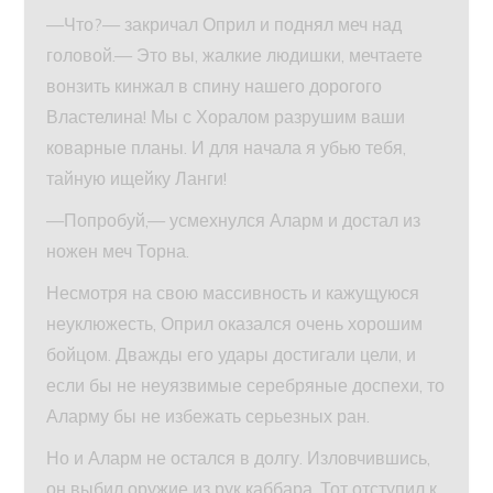
—Что?— закричал Оприл и поднял меч над
головой.— Это вы, жалкие людишки, мечтаете
вонзить кинжал в спину нашего дорогого
Властелина! Мы с Хоралом разрушим ваши
коварные планы. И для начала я убью тебя,
тайную ищейку Ланги!
—Попробуй,— усмехнулся Аларм и достал из
ножен меч Торна.
Несмотря на свою массивность и кажущуюся
неуклюжесть, Оприл оказался очень хорошим
бойцом. Дважды его удары достигали цели, и
если бы не неуязвимые серебряные доспехи, то
Аларму бы не избежать серьезных ран.
Но и Аларм не остался в долгу. Изловчившись,
он выбил оружие из рук каббара. Тот отступил к