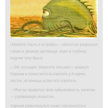
«Можете плыть к острову»,— неохотно разрешил
страж и, разжав щупальца, ушел в глубину,
подняв тучу брызг.
—Эй, господин, берегите письмо!— крикнул
Харнам и попытался выхватить у Аларма
листок, но юноша успел его спрятать.
—Мне не нравится твоя забывчивость, капитан,
— угрожающе сказал он.
Харнам ухмыльнулся, низко поклонился и,