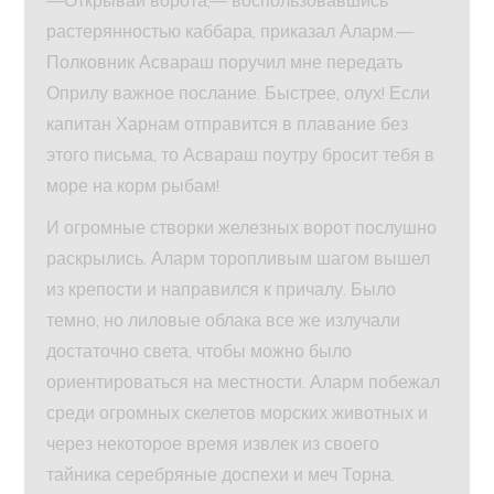
растерянностью каббара, приказал Аларм.—
Полковник Асвараш поручил мне передать
Оприлу важное послание. Быстрее, олух! Если
капитан Харнам отправится в плавание без
этого письма, то Асвараш поутру бросит тебя в
море на корм рыбам!
И огромные створки железных ворот послушно
раскрылись. Аларм торопливым шагом вышел
из крепости и направился к причалу. Было
темно, но лиловые облака все же излучали
достаточно света, чтобы можно было
ориентироваться на местности. Аларм побежал
среди огромных скелетов морских животных и
через некоторое время извлек из своего
тайника серебряные доспехи и меч Торна.