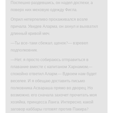
Поспешно раздевшись, он надел доспехи, а
поверх них меховую одежду Фигла.
Оприл нетерпеливо прохаживался возле
причала. Увидев Аларма, он ахнул и выхватил
длинный кривой меч.
—Ты все-таки сбежал, щенок?— взревел
подполковник.
—Нет, я просто собираюсь отправиться в
плавание вместе с капитаном Харнамом,—
спокойно ответил Аларм.— Вдвоем нам будет
веселее. И я обещаю доставить письмо
полковника Асвараша прямо во дворец. Но
возможно, его сначала захочет прочитать моя
хозяйка, принцесса Ланга. Интересно, какой
заговор каббары готовят против Пакира?