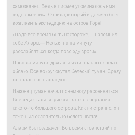
самозванец. Ведь в письме упоминалось имя
подполковника Оприла, который и должен был
возглавить экспедицию на остров Горн!
«Надо все время быть настороже,— напомнил
себе Аларм.— Нельзя ни на минуту
расслабляться, когда повсюду враги».
Прошла минута, другая, и яхта плавно вошла в
облако. Все вокруг окутал белесый туман. Сразу
же стало очень холодно.
Наконец туман начал понемногу рассеиваться.
Впереди стали вырисовываться очертания
какого-то большого острова. Как ни странно, он
тоже был ослепительно белого цвета!
Аларм был озадачен. Во время странствий по