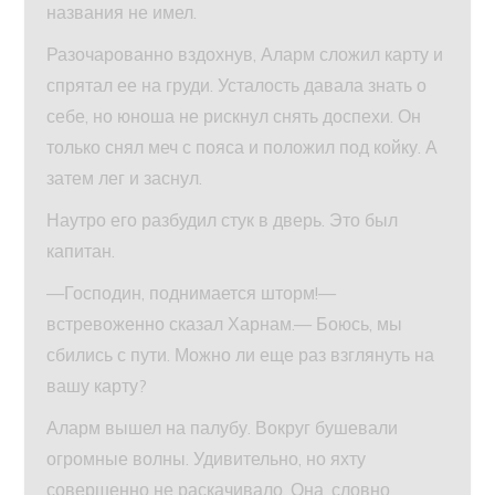
названия не имел.
Разочарованно вздохнув, Аларм сложил карту и
спрятал ее на груди. Усталость давала знать о
себе, но юноша не рискнул снять доспехи. Он
только снял меч с пояса и положил под койку. А
затем лег и заснул.
Наутро его разбудил стук в дверь. Это был
капитан.
—Господин, поднимается шторм!—
встревоженно сказал Харнам.— Боюсь, мы
сбились с пути. Можно ли еще раз взглянуть на
вашу карту?
Аларм вышел на палубу. Вокруг бушевали
огромные волны. Удивительно, но яхту
совершенно не раскачивало. Она, словно