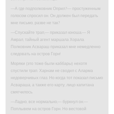
—А где подполковник Оприл?— простуженным
голосом спросил он. Он должен был передать
мне письмо, разве не так?
—Спускайте трап,— приказал юноша.— Я
Амрал, тайный агент маршала Хорала.
Полковник Асвараш приказал мне немедленно
следовать на остров Горн!
Моряки (это тоже были каббары) нехотя
спустили трап. Харнам не сводил с Аларма
недоверчивых глаз. Но когда тот показал письмо
Асвараша, а также его карту, лицо капитана
смягчилось.
—Ладно, все нормально,— буркнул он.—
Поплывем на остров Горн. Но вестовой