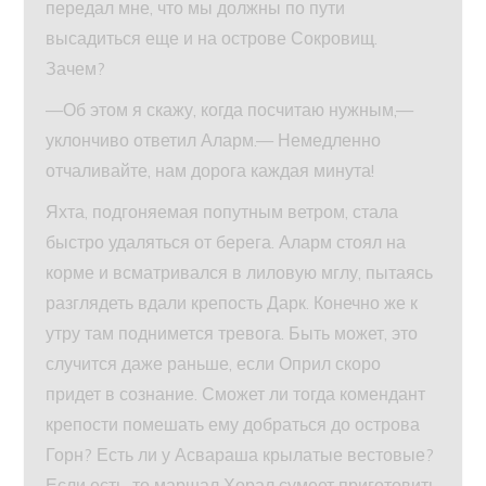
передал мне, что мы должны по пути
высадиться еще и на острове Сокровищ.
Зачем?
—Об этом я скажу, когда посчитаю нужным,—
уклончиво ответил Аларм.— Немедленно
отчаливайте, нам дорога каждая минута!
Яхта, подгоняемая попутным ветром, стала
быстро удаляться от берега. Аларм стоял на
корме и всматривался в лиловую мглу, пытаясь
разглядеть вдали крепость Дарк. Конечно же к
утру там поднимется тревога. Быть может, это
случится даже раньше, если Оприл скоро
придет в сознание. Сможет ли тогда комендант
крепости помешать ему добраться до острова
Горн? Есть ли у Асвараша крылатые вестовые?
Если есть, то маршал Хорал сумеет приготовить