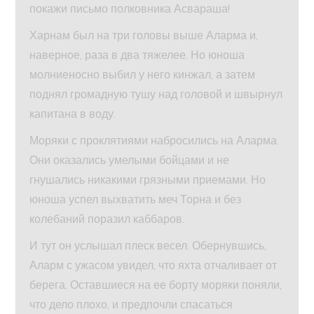
покажи письмо полковника Асвараша!
Харнам был на три головы выше Аларма и,
наверное, раза в два тяжелее. Но юноша
молниеносно выбил у него кинжал, а затем
поднял громадную тушу над головой и швырнул
капитана в воду.
Моряки с проклятиями набросились на Аларма.
Они оказались умелыми бойцами и не
гнушались никакими грязными приемами. Но
юноша успел выхватить меч Торна и без
колебаний поразил каббаров.
И тут он услышал плеск весел. Обернувшись,
Аларм с ужасом увидел, что яхта отчаливает от
берега. Оставшиеся на ее борту моряки поняли,
что дело плохо, и предпочли спасаться