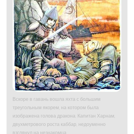
Вскоре в гавань вошла яхта с большим
треугольным якорем, на котором была
изображена голова дракона. Капитан Харнам,
двухметрового роста каббар, недоуменно
взглянул на незнакомца.