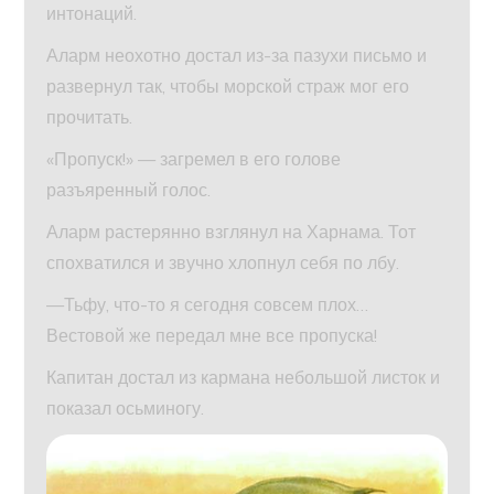
интонаций.
Аларм неохотно достал из-за пазухи письмо и
развернул так, чтобы морской страж мог его
прочитать.
«Пропуск!» — загремел в его голове
разъяренный голос.
Аларм растерянно взглянул на Харнама. Тот
спохватился и звучно хлопнул себя по лбу.
—Тьфу, что-то я сегодня совсем плох…
Вестовой же передал мне все пропуска!
Капитан достал из кармана небольшой листок и
показал осьминогу.