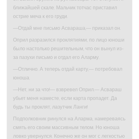
ближайшей скале. Мальчик тотчас приставил
острие меча к его груди.
—Отдай мне письмо Асвараша,— приказал он.
Оприл разразился проклятиями, по лицо юноши
было настолько решительным, что он вынул из-
за пазухи письмо и отдал его Аларму.
—Отлично. А теперь отдай карту,— потребовал
юноша.
—Нет, ни за что!— взвревел Оприл.— Асвараш
убьет меня наместе, если карта пропадет. Да
будь ты проклят, лазутчик Ланги!
Подполковник ринулся на Аларма, намереваясь
смять его своим массивным телом. Но юноша
ловко увернулся. Конечно же он мог с легкостью