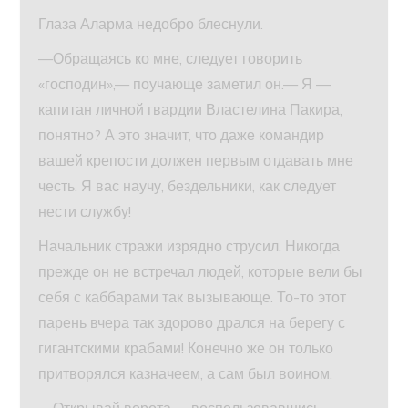
Глаза Аларма недобро блеснули.
—Обращаясь ко мне, следует говорить
«господин»,— поучающе заметил он.— Я —
капитан личной гвардии Властелина Пакира,
понятно? А это значит, что даже командир
вашей крепости должен первым отдавать мне
честь. Я вас научу, бездельники, как следует
нести службу!
Начальник стражи изрядно струсил. Никогда
прежде он не встречал людей, которые вели бы
себя с каббарами так вызывающе. То-то этот
парень вчера так здорово дрался на берегу с
гигантскими крабами! Конечно же он только
притворялся казначеем, а сам был воином.
—Открывай ворота,— воспользовавшись