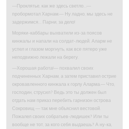
—Проклятье, как же здесь светло…—
пробормотал Харнам.— Ну ладно, мы здесь не
задержимся… Парни, за дело!
Моряки-каббары выхватили из-за поясов
кинжалы и напали на солдат-людей. Аларм не
успел и глазом моргнуть, как все пятеро уже
неподвижно лежали на берегу.
—Хорошая работа!— похвалил своих
подчиненных Харнам, а затем приставил острие
окровавленного кинжала к горлу Аларма.— Что,
господин, струсил? Ведь это ты должен был
отдать нам приказ перебить гарнизон острова
Сокровищ — так мне объяснил вестовой.
Пожалел своих собратьев-людишек? Или ты
вообще не тот, за кого себя выдаешь? А ну-ка,