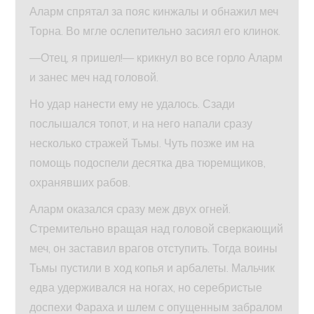
Аларм спрятал за пояс кинжалы и обнажил меч
Торна. Во мгле ослепительно засиял его клинок.
—Отец, я пришел!— крикнул во все горло Аларм
и занес меч над головой.
Но удар нанести ему не удалось. Сзади
послышался топот, и на него напали сразу
несколько стражей Тьмы. Чуть позже им на
помощь подоспели десятка два тюремщиков,
охранявших рабов.
Аларм оказался сразу меж двух огней.
Стремительно вращая над головой сверкающий
меч, он заставил врагов отступить. Тогда воины
Тьмы пустили в ход копья и арбалеты. Мальчик
едва удерживался на ногах, но серебристые
доспехи Фараха и шлем с опущенным забралом