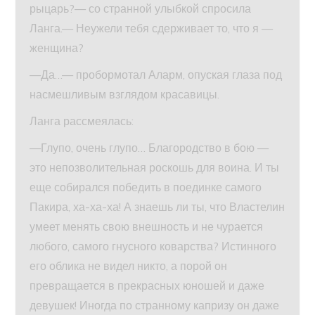
рыцарь?— со странной улыбкой спросила
Ланга.— Неужели тебя сдерживает то, что я —
женщина?
—Да…— пробормотал Аларм, опуская глаза под
насмешливым взглядом красавицы.
Ланга рассмеялась:
—Глупо, очень глупо… Благородство в бою —
это непозволительная роскошь для воина. И ты
еще собирался победить в поединке самого
Пакира, ха-ха-ха! А знаешь ли ты, что Властелин
умеет менять свою внешность и не чурается
любого, самого гнусного коварства? Истинного
его облика не видел никто, а порой он
превращается в прекрасных юношей и даже
девушек! Иногда по странному капризу он даже