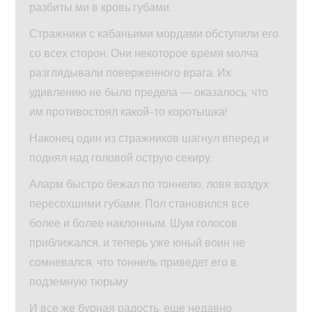
разбиты ми в кровь губами.
Стражники с кабаньими мордами обступили его
со всех сторон. Они некоторое время молча
разглядывали поверженного врага. Их
удивлению не было предела — оказалось, что
им противостоял какой-то коротышка!
Наконец один из стражников шагнул вперед и
поднял над головой острую секиру.
Аларм быстро бежал по тоннелю, ловя воздух
пересохшими губами. Пол становился все
более и более наклонным. Шум голосов
приближался, и теперь уже юный воин не
сомневался, что тоннель приведет его в
подземную тюрьму.
И все же бурная радость, еще недавно