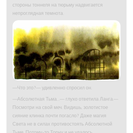
стороны тоннеля на тюрьму надвигается
непроглядная темнота.
—Что это?— удивленно спросил он.
—Абсолютная Тьма…— глухо ответила Ланга.—
Посмотри на свой меч. Видишь, золотистое
сияние клинка почти погасло? Даже магия
Света не в силах противостоять Абсолютной
Тьме. Потому-то Торну и не удалось