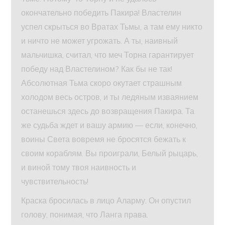
окончательно победить Пакира! Властелин
успел скрыться во Вратах Тьмы, а там ему никто
и ничто не может угрожать. А ты, наивный
мальчишка, считал, что меч Торна гарантирует
победу над Властелином? Как бы не так!
Абсолютная Тьма скоро окутает страшным
холодом весь остров, и ты ледяным изваянием
останешься здесь до возвращения Пакира. Та
же судьба ждет и вашу армию — если, конечно,
воины Света вовремя не бросятся бежать к
своим кораблям. Вы проиграли, Белый рыцарь,
и виной тому твоя наивность и
чувствительность!
Краска бросилась в лицо Аларму. Он опустил
голову, понимая, что Ланга права.