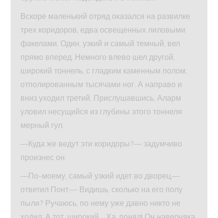
Вскоре маленький отряд оказался на развилке
трех коридоров, едва освещенных лиловыми
факелами. Один, узкий и самый темный, вел
прямо вперед. Немного влево шел другой,
широкий тоннель, с гладким каменным полом,
отполированным тысячами ног. А направо и
вниз уходил третий. Прислушавшись, Аларм
уловил несущийся из глубины этого тоннеля
мерный гул.
—Куда же ведут эти коридоры?— задумчиво
произнес он.
—По-моему, самый узкий идет во дворец,—
ответил Понт.— Видишь, сколько на его полу
пыли? Ручаюсь, по нему уже давно никто не
ходил. А тот, широкий… Ха, понял! Он наверняка