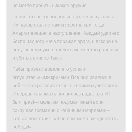
не могло пробить никакое оружие.
Поняв это, звероподобные стражи испугались.
Их напор стал не таким яростным, и тогда
Аларм перешел в наступление. Каждый удар его
беспощадного меча поражал врага, и вскоре на
полу тюрьмы уже валялось множество раненых
и убитых воинов Тьмы.
Рабы приветствовали его успехи
оглушительными криками. Все они рвались в
бой, желая расквитаться со своими мучителями.
И сердце Аларма наполнилось радостью. «Я
был прав!— мельком подумал юный воин,
сокрушая громадин с кабаньими мордами.—
Только восстание рабов поможет нам одержать
победу!»