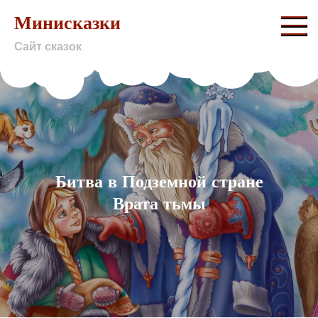
Skip
Минисказки
to
Сайт сказок
content
Битва в Подземной стране
Врата тьмы