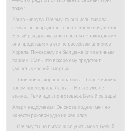
—Мой отряд погиб? И славный сержант Понт
тоже?
Ланга кивнула. Почему-то она испытывала
сейчас не злорадство, а нечто вроде сочувствия.
Белый рыцарь оказался совсем не таким, каким
она представляла его по рассказам шпионов
Хорала. По-своему он был даже симпатичным
парнем. Жаль, что вскоре ему предстоит
умереть ужасной смертью…
—Твои воины хорошо дрались,— более мягким
тоном промолвила Ланга.— Но это уже не
важно… Тьма идет, приготовься, Белый рыцарь!
Аларм недоумевал. Он снова поднял меч, но
нанести роковой удар не решился.
—Почему ты не пытаешься убить меня, Белый