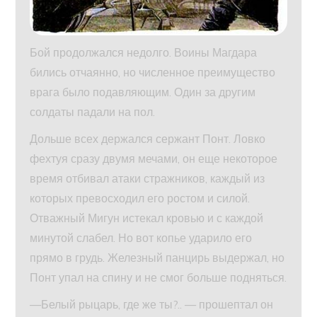
Бой продолжался недолго. Воины Магдара
бились отчаянно, но численное преимущество
врага было подавляющим. Один за другим
солдаты падали на пол.
Дольше всех держался сержант Понт. Ловко
фехтуя сразу двумя мечами, он еще некоторое
время отбивал атаки стражников, каждый из
которых превосходил его ростом и силой.
Отважный Мигун истекал кровью и с каждой
минутой слабел. Но вот копье ударило его
прямо в грудь. Железный панцирь выдержал, но
Понт упал на спину и не смог больше подняться.
—Белый рыцарь, где же ты?.. — прошептал он