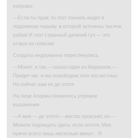
направо:
—Если ты прав, то этот тоннель ведет в
подземную тюрьму, в которой заточены тысячи
рабов! И этот странный далекий гул — это
отзвук их голосов!
Солдаты недоуменно переглянулись.
—Может, и так,— сказал один из Марранов.—
Придет час, и мы освободим этих несчастных.
Но сейчас нам не до этого!
На лице Аларма появилось упрямое
выражение.
—А мне — до этого!— жестко произнес он.—
Можете подождать здесь, если хотите. Мне
нужно всего лишь несколько минут… Я