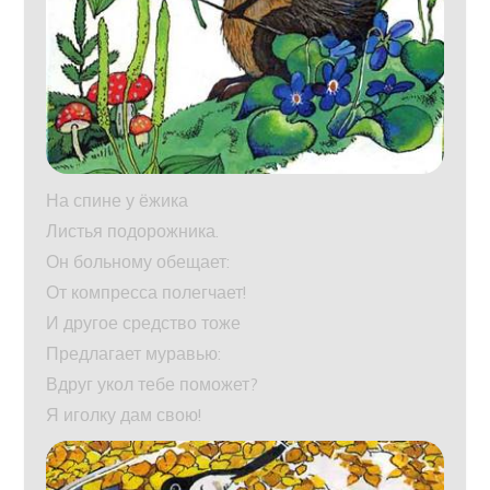
На спине у ёжика
Листья подорожника.
Он больному обещает:
От компресса полегчает!
И другое средство тоже
Предлагает муравью:
Вдруг укол тебе поможет?
Я иголку дам свою!