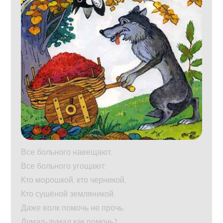
Все больного навещают,
Все больного угощают:
Кто морошкой, кто черникой,
Кто сушёной земляникой.
Даже волк помочь не прочь.
Думал-думал как помочь?…