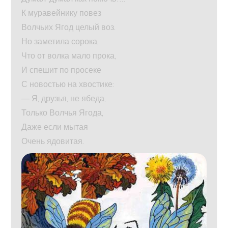
К муравейнику повез
Волчьих Ягод целый воз.
Но заметила сорока,
Что от волка мало прока,
И спешит по просеке
С новостью на хвостике:
— Я, друзья, не ябеда,
Только Волчья Ягода,
Даже если мытая
Очень ядовитая.