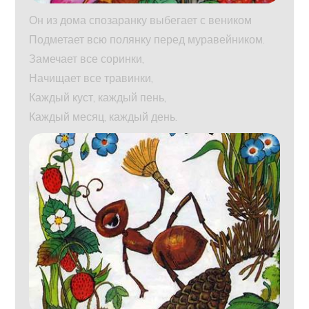
Он из дома спозаранку выбегает с веником
Подметает всю полянку перед муравейником.
Замечает все соринки,
Начищает все травинки,
Каждый куст, каждый пень,
Каждый месяц, каждый день.