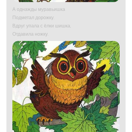
А однажды муравьишка
Подметал дорожку.
Вдруг упала с ёлки шишка,
Отдавила ножку.