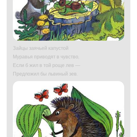
Зайцы заячьей капустой
Муравья приводят в чувство,
Если б жил в той роще лев —
Предложил бы львиный зев.