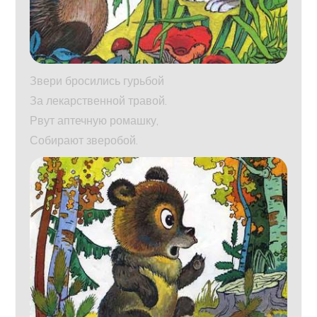
Звери бросились гурьбой
За лекарственной травой.
Рвут аптечную ромашку,
Собирают зверобой.