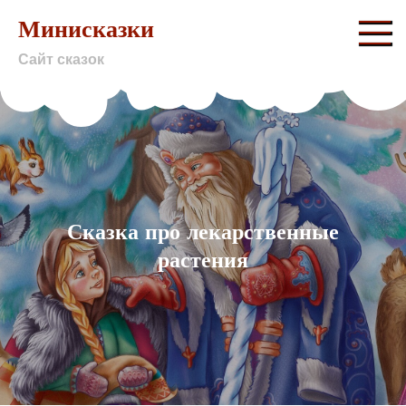
Skip
Минисказки
to
Сайт сказок
content
Сказка про лекарственные
растения