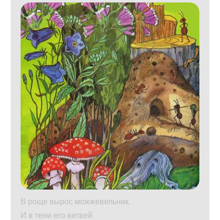
В роще вырос можжевельник,
И в тени его ветвей