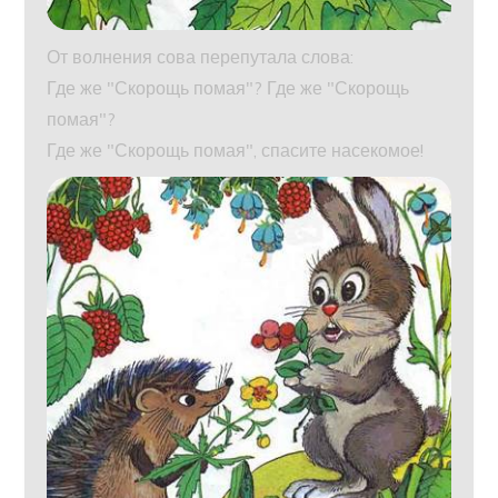
От волнения сова перепутала слова:
Где же "Скорощь помая"? Где же "Скорощь
помая"?
Где же "Скорощь помая", спасите насекомое!