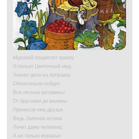
Муравей пощиплет травку
И попьет Цветочный мед.
Значит дело на поправку
Обязательно пойдет.
Все лесные витамины
От брусники до малины
Принесли ему друзья.
Ведь Зеленая аптека
Лечит даже человека,
А не только муравья.