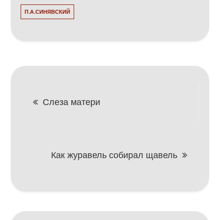
П.А.СИНЯВСКИЙ
Навигация
Слеза матери
по
записям
Как журавель собирал щавель