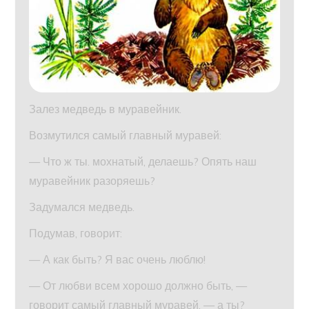
Залез медведь в муравейник.
Возмутился самый главный муравей:
— Что ж ты. мохнатый, делаешь? Опять наш
муравейник разоряешь?
Задумался медведь.
Подумав, говорит:
— А как быть? Я вас очень люблю!
— От любви всем хорошо должно быть, —
говорит самый главный муравей, — а ты?