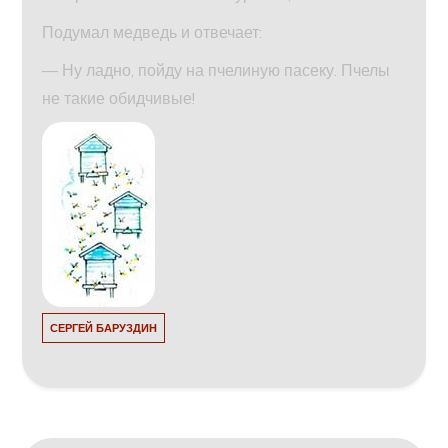
Подумал медведь и отвечает:
— Ну ладно, пойду на пчелиную пасеку. Пчелы
не такие обидчивые!
СЕРГЕЙ БАРУЗДИН