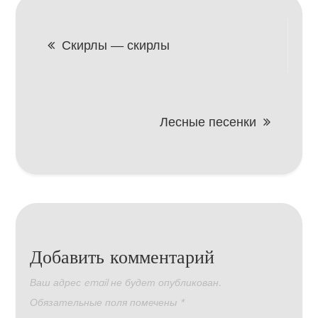
Навигация
Скирлы — скирлы
по
записям
Лесные песенки
Добавить комментарий
Ваш адрес email не будет опубликован.
Обязательные поля помечены
*