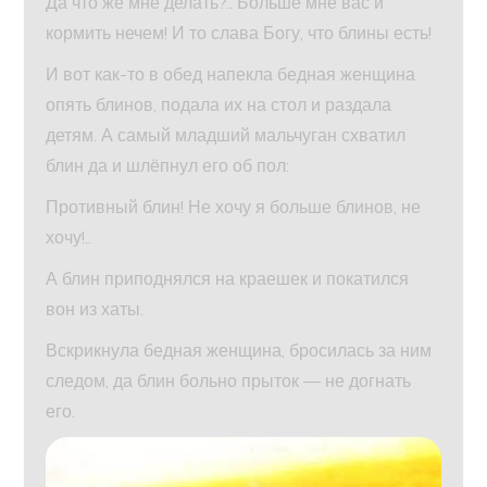
Да что же мне делать?.. Больше мне вас и
кормить нечем! И то слава Богу, что блины есть!
И вот как-то в обед напекла бедная женщина
опять блинов, подала их на стол и раздала
детям. А самый младший мальчуган схватил
блин да и шлёпнул его об пол:
Противный блин! Не хочу я больше блинов, не
хочу!..
А блин приподнялся на краешек и покатился
вон из хаты.
Вскрикнула бедная женщина, бросилась за ним
следом, да блин больно прыток — не догнать
его.