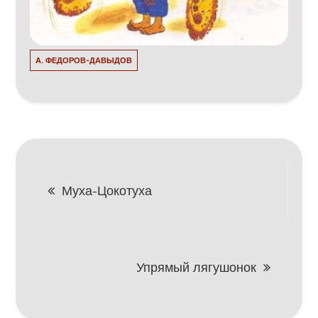
А. ФЕДОРОВ-ДАВЫДОВ
Навигация
Муха-Цокотуха
по
записям
Упрямый лягушонок