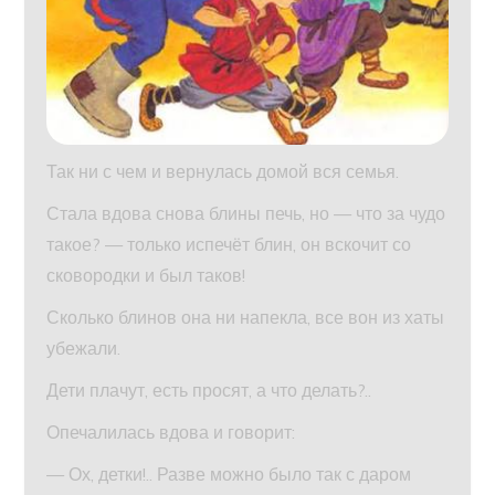
Так ни с чем и вернулась домой вся семья.
Стала вдова снова блины печь, но — что за чудо
такое? — только испечёт блин, он вскочит со
сковородки и был таков!
Сколько блинов она ни напекла, все вон из хаты
убежали.
Дети плачут, есть просят, а что делать?..
Опечалилась вдова и говорит:
— Ох, детки!.. Разве можно было так с даром