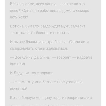
Всех накорми, всех напои — лёгкое ли это
дело?.. Одна она работница в доме, а семеро
есть хотят.
Вот она, бывало, раздобудет муки, замесит
тесто, напечёт блинов, и все сыты.
И нынче блины, и завтра блины… Стали дети
капризничать, стали жаловаться.
— Всё блины да блины, — говорят, — надоели
они нам!
И Лидушка тоже ворчит:
— Невмоготу мне больше твоё угощенье,
доченька!
Взяло бедную женщину горе, и говорит она им: