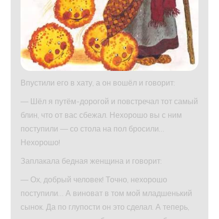
Впустили его в хату, а он вошёл и говорит:
— Шёл я путём-дорогой и повстречал тот самый
блин, что от вас сбежал. Нехорошо вы с ним
поступили — со стола на пол бросили…
Нехорошо!
Заплакала бедная женщина и говорит:
— Ох, добрый человек! Точно, нехорошо
поступили… А виноват в том мой младшенький
сынок. Да по глупости он это сделал. А теперь,