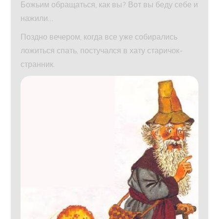
Божьим обращаться, как вы? Вот вы беду себе и
нажили…
Поздно вечером, когда все уже собирались
ложиться спать, постучался в хату старичок-
странник.