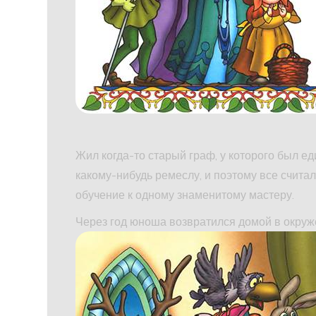
Жил когда-то старый граф, у которого был е
какому-нибудь ремеслу, и поэтому все счита
обучение к одному знаменитому мастеру.
Через год юноша возвратился домой в окруж