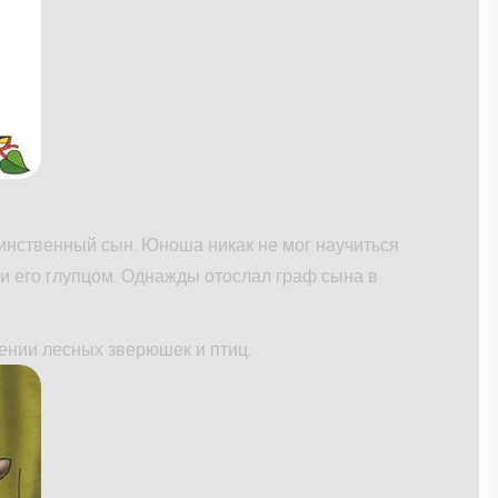
динственный сын. Юноша никак не мог научиться
ли его глупцом. Однажды отослал граф сына в
ении лесных зверюшек и птиц.