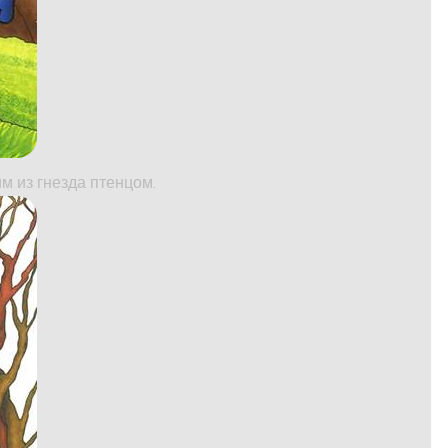
м из гнезда птенцом.