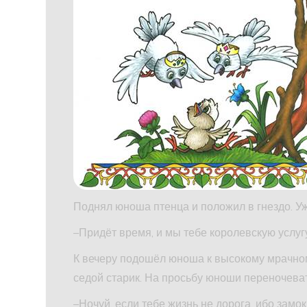
Поднял юноша птенца и положил в гнездо. Уж
–Придёт время, и мы тебе королевскую услугу
К вечеру подошёл юноша к высокому мрачному
седой старик. На просьбу юноши переночеват
–Ночуй, если тебе жизнь не дорога, ибо замок