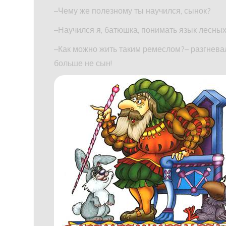
–Чему же полезному ты научился, сынок?
–Научился я, батюшка, понимать язык лесных 
–Как можно жить таким ремеслом?– разгневал
больше не сын!