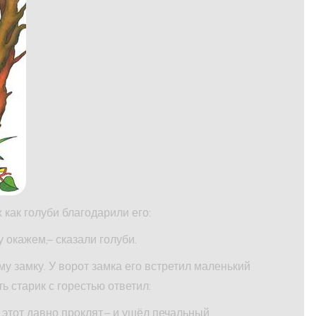
 как голуби благодарили его:
 окажем,– сказали голуби.
 замку. У ворот замка его встретил маленький
ь старик с горестью ответил:
 этот давно проклят,– и ушёл печальный.