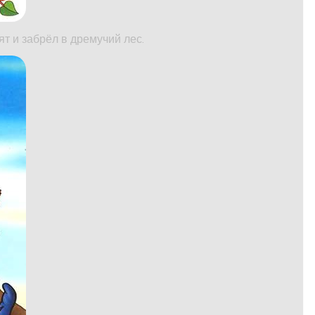
т и забрёл в дремучий лес.