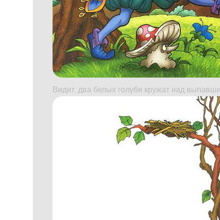
Видит, два белых голубя кружат над выпавши