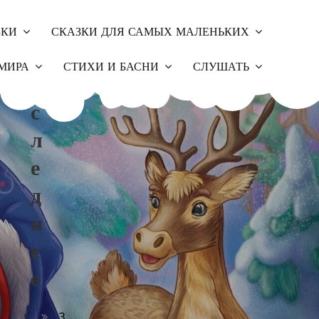
ЗКИ
СКАЗКИ ДЛЯ САМЫХ МАЛЕНЬКИХ
П
МИРА
СТИХИ И БАСНИ
СЛУШАТЬ
О
С
Л
Е
Д
Н
Е
Е
З