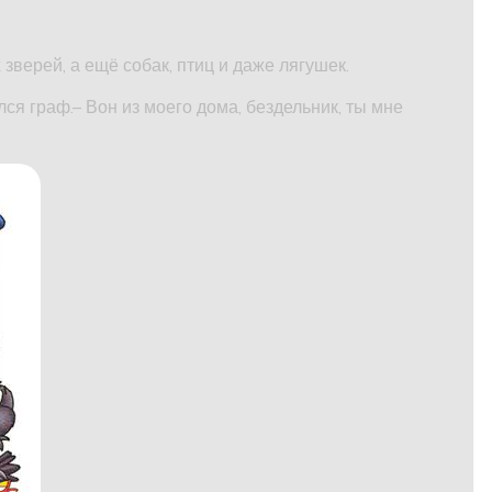
зверей, а ещё собак, птиц и даже лягушек.
ся граф.– Вон из моего дома, бездельник, ты мне