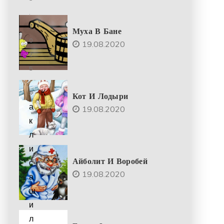
.
2
Муха В Бане
0
19.08.2020
2
5
К
Кот И Лодыри
а
19.08.2020
к
л
и
Айболит И Воробей
с
19.08.2020
а
ш
и
л