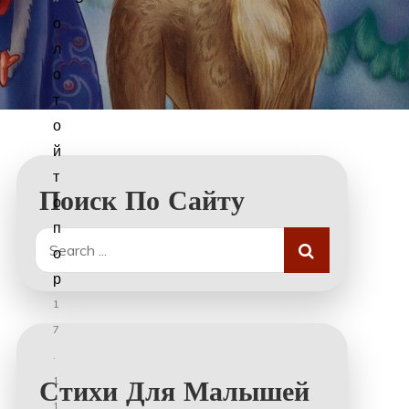
о
л
о
т
о
й
т
Поиск По Сайту
о
п
Search
о
for:
р
1
7
.
1
Стихи Для Малышей
1