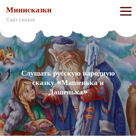
Skip
Минисказки
to
Сайт сказок
content
Слушать русскую народную
сказку «Машенька и
Дашенька»