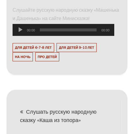
Слушайте русскую народную сказку «Машенька
и Дашенька» на сайте Минисказка!
Аудиоплеер
00:00
00:00
ДЛЯ ДЕТЕЙ 6-7-8 ЛЕТ
ДЛЯ ДЕТЕЙ 9-10 ЛЕТ
НА НОЧЬ
ПРО ДЕТЕЙ
Навигация
Слушать русскую народную
сказку «Каша из топора»
по