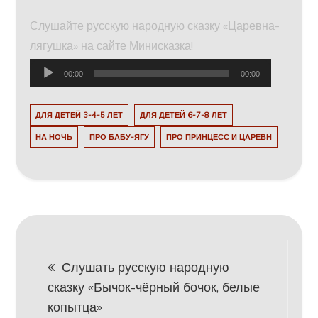
Слушайте русскую народную сказку «Царевна-
лягушка» на сайте Минисказка!
Аудиоплеер
00:00
00:00
ДЛЯ ДЕТЕЙ 3-4-5 ЛЕТ
ДЛЯ ДЕТЕЙ 6-7-8 ЛЕТ
НА НОЧЬ
ПРО БАБУ-ЯГУ
ПРО ПРИНЦЕСС И ЦАРЕВН
Навигация
Слушать русскую народную
сказку «Бычок-чёрный бочок, белые
по
копытца»