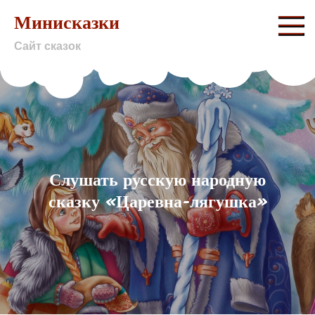
Skip
Минисказки
to
Сайт сказок
content
Слушать русскую народную
сказку «Царевна-лягушка»