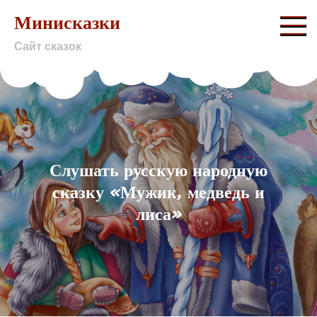
Skip
Минисказки
to
Сайт сказок
content
Слушать русскую народную
сказку «Мужик, медведь и
лиса»