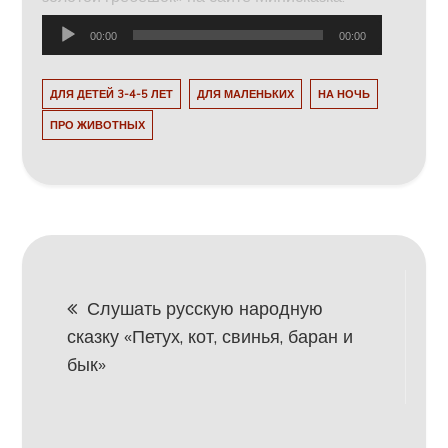
Аудиоплеер
00:00
00:00
ДЛЯ ДЕТЕЙ 3-4-5 ЛЕТ
ДЛЯ МАЛЕНЬКИХ
НА НОЧЬ
ПРО ЖИВОТНЫХ
Навигация
Слушать русскую народную
сказку «Петух, кот, свинья, баран и
по
бык»
записям