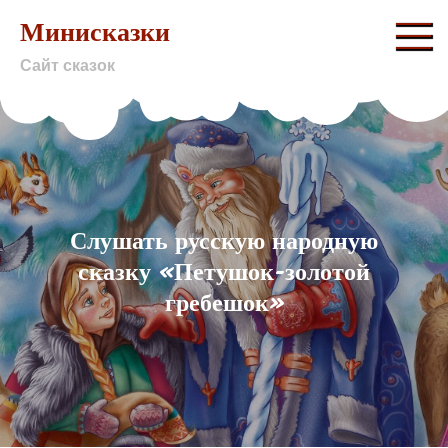
Skip
Минисказки
to
Сайт сказок
content
Слушать русскую народную
сказку «Петушок-золотой
гребешок»