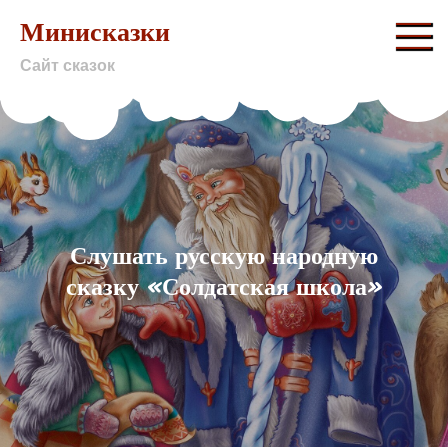
Skip
Минисказки
to
Сайт сказок
content
Слушать русскую народную
сказку «Солдатская школа»