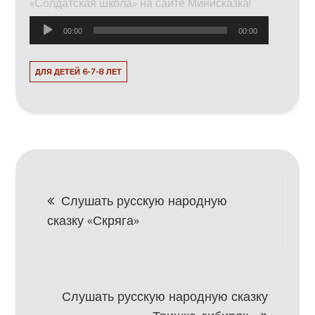
«Солдатская школа» на сайте Минисказка!
Аудиоплеер
00:00
00:00
ДЛЯ ДЕТЕЙ 6-7-8 ЛЕТ
Навигация
Слушать русскую народную
сказку «Скряга»
по
записям
Слушать русскую народную сказку