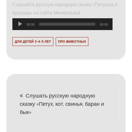
Слушайте русскую народную сказку «Петушок и
курушка» на сайте Минисказка!
Аудиоплеер
00:00
00:00
ДЛЯ ДЕТЕЙ 3-4-5 ЛЕТ
ПРО ЖИВОТНЫХ
Навигация
Слушать русскую народную
сказку «Петух, кот, свинья, баран и
по
бык»
записям