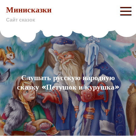
Skip
Минисказки
to
Сайт сказок
content
Слушать русскую народную
сказку «Петушок и курушка»