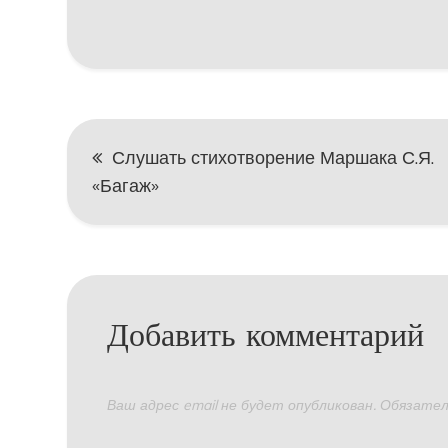
Навигация
Слушать стихотворение Маршака С.Я.
«Багаж»
по
записям
Добавить комментарий
Ваш адрес email не будет опубликован.
Обязател