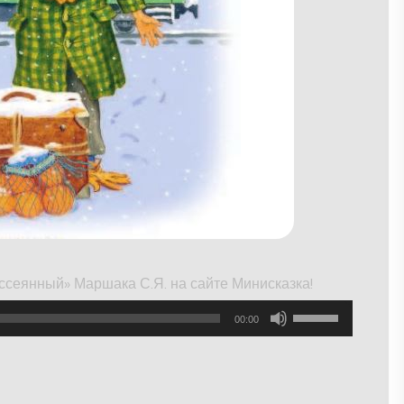
ссеянный» Маршака С.Я. на сайте Минисказка!
Используйте
00:00
клавиши
вверх/
вниз,