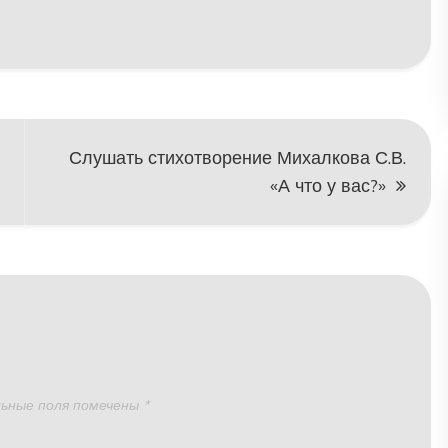
чтобы
увеличить
или
уменьшить
громкость.
Слушать стихотворение Михалкова С.В.
«А что у вас?»
ьные поля помечены
*