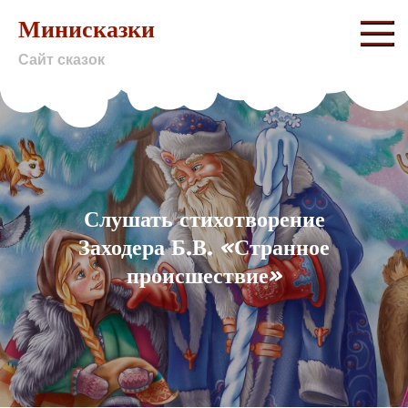
Skip
Минисказки
to
Сайт сказок
content
Слушать стихотворение
Заходера Б.В. «Странное
происшествие»