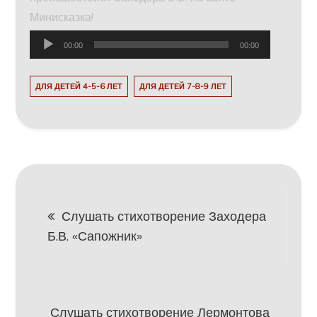
Минисказка!
Аудиоплеер
00:00
00:00
ДЛЯ ДЕТЕЙ 4-5-6 ЛЕТ
ДЛЯ ДЕТЕЙ 7-8-9 ЛЕТ
Навигация
Слушать стихотворение Заходера
Б.В. «Сапожник»
по
записям
Слушать стихотворение Лермонтова