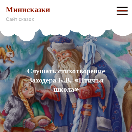
Skip
Минисказки
to
Сайт сказок
content
Слушать стихотворение
Заходера Б.В. «Птичья
школа»