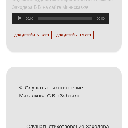
Заходера Б.В. на сайте Минисказка!
Аудиоплеер
00:00
00:00
ДЛЯ ДЕТЕЙ 4-5-6 ЛЕТ
ДЛЯ ДЕТЕЙ 7-8-9 ЛЕТ
Навигация
Слушать стихотворение
Михалкова С.В. «Зяблик»
по
записям
Слушать стихотворение Заходера