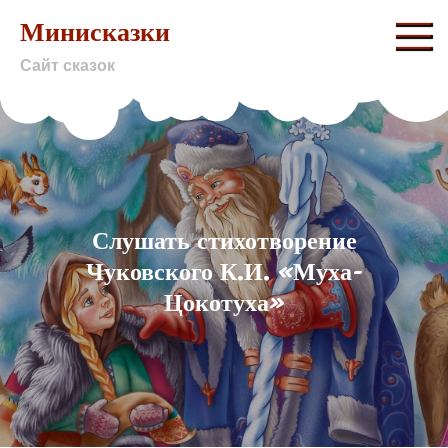
Skip
Минисказки
to
Сайт сказок
content
Слушать стихотворение
Чуковского К.И. «Муха-
Цокотуха»