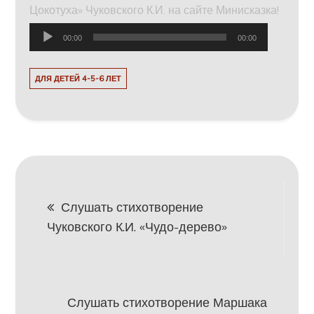
Цокотуха» Чуковского К.И. на сайте Минисказка!
Аудиоплеер
00:00
00:00
ДЛЯ ДЕТЕЙ 4-5-6 ЛЕТ
Навигация
Слушать стихотворение
Чуковского К.И. «Чудо-дерево»
по
записям
Слушать стихотворение Маршака