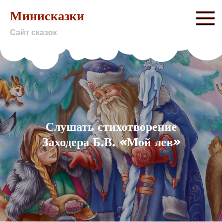
Skip
Минисказки
to
Сайт сказок
content
Слушать стихотворение
Заходера Б.В. «Мой лев»