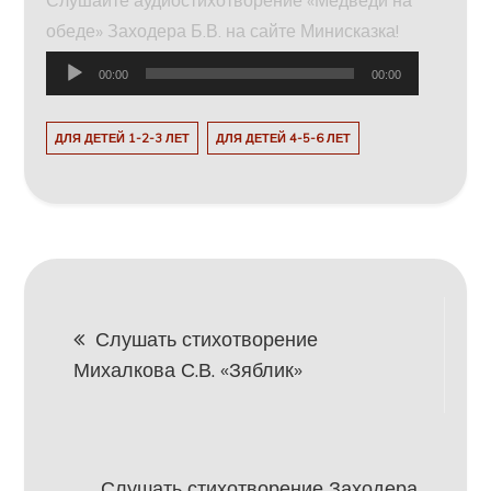
Слушайте аудиостихотворение «Медведи на
обеде» Заходера Б.В. на сайте Минисказка!
Аудиоплеер
00:00
00:00
ДЛЯ ДЕТЕЙ 1-2-3 ЛЕТ
ДЛЯ ДЕТЕЙ 4-5-6 ЛЕТ
Навигация
Слушать стихотворение
Михалкова С.В. «Зяблик»
по
записям
Слушать стихотворение Заходера