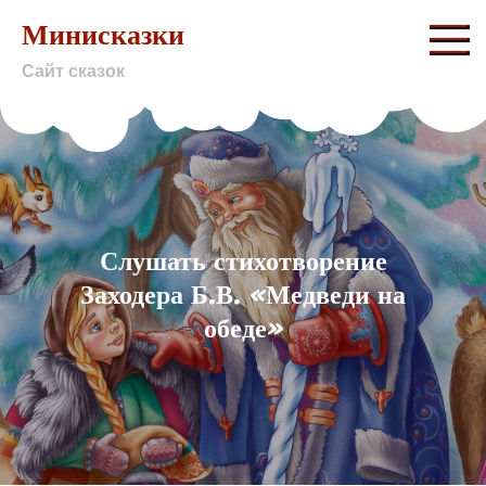
Skip
Минисказки
to
Сайт сказок
content
Слушать стихотворение
Заходера Б.В. «Медведи на
обеде»