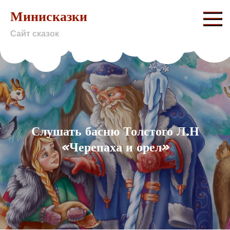
Skip
Минисказки
to
Сайт сказок
content
Слушать басню Толстого Л.Н
«Черепаха и орел»