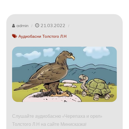
21.03.2022
admin
Аудиобасни Толстого Л.Н
Слушайте аудиобасню «Черепаха и орел»
Толстого Л.Н на сайте Минисказка!