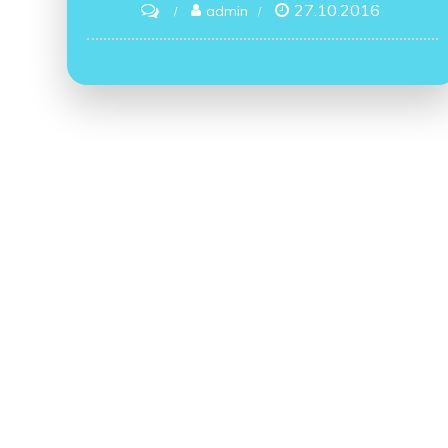
27.10.2016
on
admin
Воробей
Сорочьи
сказки