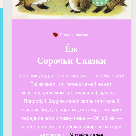
Разные сказки
Ёж
Сорочьи Сказки
Телёнок увидал ежа и говорит: — Я тебя съем!
Ёж не знал, что телёнок ежей не ест,
испугался, клубком свернулся и фыркнул: —
Попробуй. Задрав хвост, запрыгал глупый
теленок, боднуть норовит, потом растопырил
передние ноги и лизнул ежа. — Ой, ой, ой! —
заревел телёнок и побежал к корове-матери,
жалуется. […]
Читайте далее